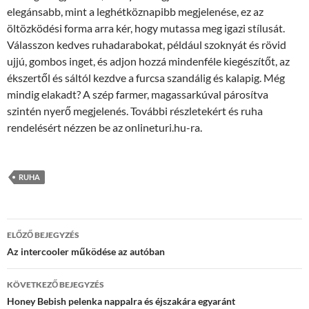
elegánsabb, mint a leghétköznapibb megjelenése, ez az
öltözködési forma arra kér, hogy mutassa meg igazi stílusát.
Válasszon kedves ruhadarabokat, például szoknyát és rövid
ujjú, gombos inget, és adjon hozzá mindenféle kiegészítőt, az
ékszertől és sáltól kezdve a furcsa szandálig és kalapig. Még
mindig elakadt? A szép farmer, magassarkúval párosítva
szintén nyerő megjelenés. További részletekért és ruha
rendelésért nézzen be az onlineturi.hu-ra.
RUHA
Bejegyzés
ELŐZŐ BEJEGYZÉS
navigáció
Az intercooler működése az autóban
KÖVETKEZŐ BEJEGYZÉS
Honey Bebish pelenka nappalra és éjszakára egyaránt