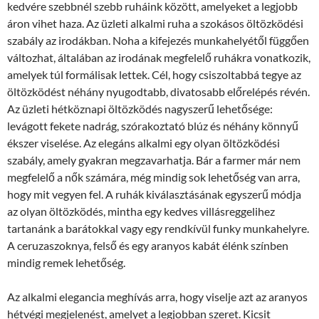
kedvére szebbnél szebb ruháink között, amelyeket a legjobb
áron vihet haza. Az üzleti alkalmi ruha a szokásos öltözködési
szabály az irodákban. Noha a kifejezés munkahelyétől függően
változhat, általában az irodának megfelelő ruhákra vonatkozik,
amelyek túl formálisak lettek. Cél, hogy csiszoltabbá tegye az
öltözködést néhány nyugodtabb, divatosabb előrelépés révén.
Az üzleti hétköznapi öltözködés nagyszerű lehetősége:
levágott fekete nadrág, szórakoztató blúz és néhány könnyű
ékszer viselése. Az elegáns alkalmi egy olyan öltözködési
szabály, amely gyakran megzavarhatja. Bár a farmer már nem
megfelelő a nők számára, még mindig sok lehetőség van arra,
hogy mit vegyen fel. A ruhák kiválasztásának egyszerű módja
az olyan öltözködés, mintha egy kedves villásreggelihez
tartanánk a barátokkal vagy egy rendkívül funky munkahelyre.
A ceruzaszoknya, felső és egy aranyos kabát élénk színben
mindig remek lehetőség.
Az alkalmi elegancia meghívás arra, hogy viselje azt az aranyos
hétvégi megjelenést, amelyet a legjobban szeret. Kicsit