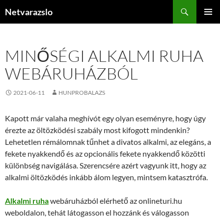
Kilépés
Keresés
Netvarazslo
a
ELSŐDL
tartalomba
MENÜ
MINŐSÉGI ALKALMI RUHA
WEBÁRUHÁZBÓL
2021-06-11
HUNPROBALAZS
Kapott már valaha meghívót egy olyan eseményre, hogy úgy
érezte az öltözködési szabály most kifogott mindenkin?
Lehetetlen rémálomnak tűnhet a divatos alkalmi, az elegáns, a
fekete nyakkendő és az opcionális fekete nyakkendő közötti
különbség navigálása. Szerencsére azért vagyunk itt, hogy az
alkalmi öltözködés inkább álom legyen, mintsem katasztrófa.
Alkalmi ruha
webáruházból elérhető az onlineturi.hu
weboldalon, tehát látogasson el hozzánk és válogasson