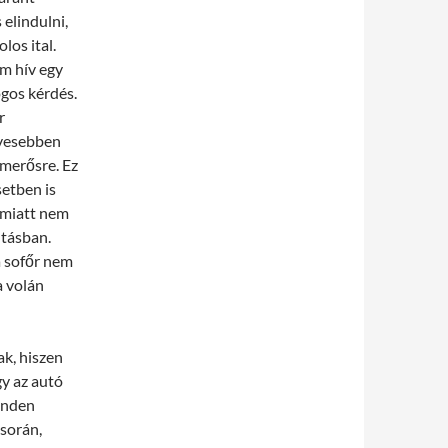
elindulni,
los ital.
m hív egy
ogos kérdés.
r
ívesebben
smerősre. Ez
setben is
 emiatt nem
utásban.
a sofőr nem
a volán
k, hiszen
gy az autó
inden
 során,