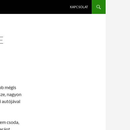
KAPCSOLAT
E
bb mégis
sze, nagyon
 autójával
em csoda,
yaránt