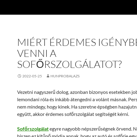
MIÉRT ÉRDEMES IGÉNYB
VENNI A
SOFŐRSZOLGÁLATOT?
2022-05-25
HUNPROBALAZS
Vezetni nagyszerű dolog, azonban bizonyos esetekben jo
lemondani róla és inkább átengedni a volánt másnak. Per
nem mindegy, hogy kinek. Ha szeretne épségben hazajutni
együtt, akkor érdemes sofőrszolgálat segítségét kérni.
Sofőrszolgálat
egyre nagyobb népszerűségnek örvend. N
hiszen ez kitűnő módja annak, hogy az autó és sofőrje eg