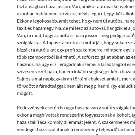
biztonságban haza jusson. Van, amikor autóval kényelmes 
azonban habár nem tervezte, mégis legurul, egy-két alkoho
Ekkor a legokosabb, amit tehet, hogy nem ül autóba, hane
taxit és hazamegy. Na, de mi lesz az autóval, hangzik el a j
Van, rá mód, hogy az autó is haza jusson, még pedig a sofő
szolgálattal. A tapasztalatok azt mutatják, hogy sokan sz
bízzák rá autójukat egy profi szakemberre, mintsem egy i
több szempontból is érthető. A sofőrszolgálat abban az e
hasznos, ha úgy érzi leragadnak szemei a fáradtságtól és
szívesen vezet haza, hanem inkább segítséget kér a hazaj
Sajnos a mai napig gyakran történik baleset amiatt, mert 
törődött a fáradtsággal, nem állt meg pihenni, így elaludt 
mögött.
Redezvények esetén is nagy haszna van a sofőrszolgálatna
ekkor a meghívottak rendszerint fogyasztanak alkoholt, í
haza szállítása komoly dilemmát jelent. A szakemberek m
vendéget haza szállítanak a rendezvény teljes időtartama