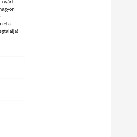
i-nyári
 nagyon
b
n el a
gtalálja!