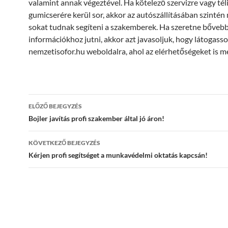
valamint annak végeztével. Ha kötelező szervizre vagy tél
gumicserére kerül sor, akkor az autószállításában szintén
sokat tudnak segíteni a szakemberek. Ha szeretne bőveb
információkhoz jutni, akkor azt javasoljuk, hogy látogasso
nemzetisofor.hu weboldalra, ahol az elérhetőségeket is me
Bejegyzés
ELŐZŐ BEJEGYZÉS
navigáció
Bojler javítás profi szakember által jó áron!
KÖVETKEZŐ BEJEGYZÉS
Kérjen profi segítséget a munkavédelmi oktatás kapcsán!