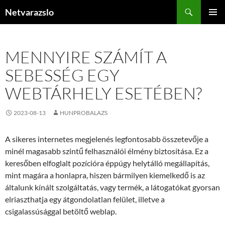
Kilépés
Keresés
Netvarazslo
a
ELSŐDL
tartalomba
MENÜ
MENNYIRE SZÁMÍT A
SEBESSÉG EGY
WEBTÁRHELY ESETÉBEN?
2023-08-13
HUNPROBALAZS
A sikeres internetes megjelenés legfontosabb összetevője a
minél magasabb szintű felhasználói élmény biztosítása. Ez a
keresőben elfoglalt pozícióra éppúgy helytálló megállapítás,
mint magára a honlapra, hiszen bármilyen kiemelkedő is az
általunk kínált szolgáltatás, vagy termék, a látogatókat gyorsan
elriaszthatja egy átgondolatlan felület, illetve a
csigalassúsággal betöltő weblap.