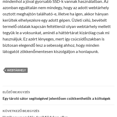
mindenhol a jóval gyorsabb SSD-k vannak használatban. Az
azonban egyáltalán nem mindegy, hogy az adott webtárhely
osztott meghajtón található-e, illetve ha igen, akkor hányan
kerültek elhelyezésre egy adott gépen. Üzleti célú, bevételt
termelő oldalak kapcsán feltétlenül olyan webtárhely mellett
tegyük le a voksunkat, aminél a háttértárat kizárólag csak mi
használjuk. Ez azért lényeges, mert így csúcsidőszakban is
biztosan elegendő lesz a sebesség ahhoz, hogy minden
látogatót zökkenőmentesen kiszolgáljon a honlapunk.
WEBTÁRHELY
Bejegyzés
ELŐZŐ BEJEGYZÉS
navigáció
Egy tároló sátor segítségével jelentősen csökkenthetők a költségek
KÖVETKEZŐ BEJEGYZÉS