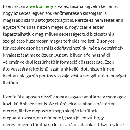
Ezért aztán a
webtárhely
kiválasztásánál ügyelni kell arra,
hogy az képes legyen zökkenőmentesen kiszolgálni a
magasabb számú látogatottságot is. Persze ez nem feltétlenül
egyszerű feladat, hiszen megesik, hogy csak élesben
tapasztalhatjuk meg, milyen sebességet tud biztosítani a
szolgáltató huzamosan magas terhelés mellett. Bizonyos
tényezőkre azonban mi is odafigyelhetünk, még a webtárhely
kiválasztását megelőzően. Az egyik ilyen a felhasználói
véleményekből leszűrhető információk összessége. Ezek
átolvasására feltétlenül szánjunk kellő időt, hiszen innen
kaphatunk igazán pontos visszajelzést a szolgáltató minőségét
illetően.
Ezenfelül alaposan nézzük meg az egyes webtárhely csomagok
közti különbségeket is. Az eltérések általában a háttértár
mérete, illetve megosztottsága alapján kerülnek
meghatározásra, ma már nem igazán jellemző, hogy
merevlemezen tárolnák a felhasználói adatokat, hiszen szinte