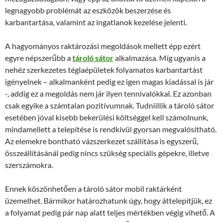
legnagyobb problémát az eszközök beszerzése és
karbantartása, valamint az ingatlanok kezelése jelenti.
A hagyományos raktározási megoldások mellett épp ezért
egyre népszerűbb a
tároló sátor
alkalmazása. Míg ugyanis a
nehéz szerkezetes téglaépületek folyamatos karbantartást
igényelnek – alkalmanként pedig ez igen magas kiadással is jár
-, addig ez a megoldás nem jár ilyen tennivalókkal. Ez azonban
csak egyike a számtalan pozitívumnak. Tudniillik a tároló sátor
esetében jóval kisebb bekerülési költséggel kell számolnunk,
mindamellett a telepítése is rendkívül gyorsan megvalósítható.
Az elemekre bontható vázszerkezet szállítása is egyszerű,
összeállításánál pedig nincs szükség speciális gépekre, illetve
szerszámokra.
Ennek köszönhetően a tároló sátor mobil raktárként
üzemelhet. Bármikor határozhatunk úgy, hogy áttelepítjük, ez
a folyamat pedig pár nap alatt teljes mértékben végig vihető. A