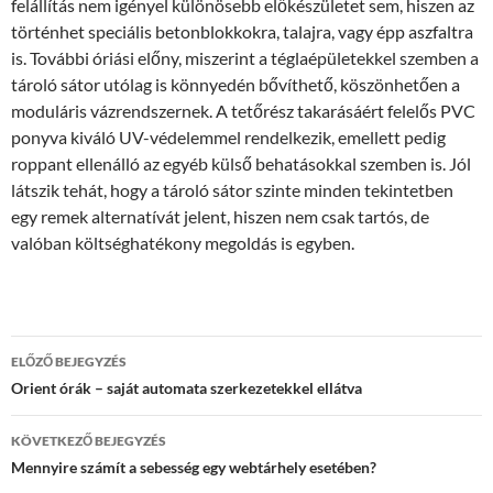
felállítás nem igényel különösebb előkészületet sem, hiszen az
történhet speciális betonblokkokra, talajra, vagy épp aszfaltra
is. További óriási előny, miszerint a téglaépületekkel szemben a
tároló sátor utólag is könnyedén bővíthető, köszönhetően a
moduláris vázrendszernek. A tetőrész takarásáért felelős PVC
ponyva kiváló UV-védelemmel rendelkezik, emellett pedig
roppant ellenálló az egyéb külső behatásokkal szemben is. Jól
látszik tehát, hogy a tároló sátor szinte minden tekintetben
egy remek alternatívát jelent, hiszen nem csak tartós, de
valóban költséghatékony megoldás is egyben.
Bejegyzés
ELŐZŐ BEJEGYZÉS
navigáció
Orient órák – saját automata szerkezetekkel ellátva
KÖVETKEZŐ BEJEGYZÉS
Mennyire számít a sebesség egy webtárhely esetében?