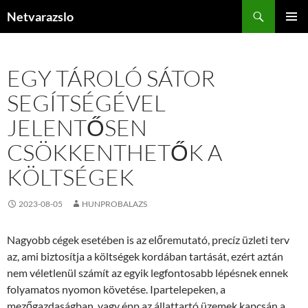
Kilépés
Keresés
Netvarazslo
a
ELSŐDL
tartalomba
MENÜ
EGY TÁROLÓ SÁTOR
SEGÍTSÉGÉVEL
JELENTŐSEN
CSÖKKENTHETŐK A
KÖLTSÉGEK
2023-08-05
HUNPROBALAZS
Nagyobb cégek esetében is az előremutató, precíz üzleti terv
az, ami biztosítja a költségek kordában tartását, ezért aztán
nem véletlenül számít az egyik legfontosabb lépésnek ennek
folyamatos nyomon követése. Ipartelepeken, a
mezőgazdaságban, vagy épp az állattartó üzemek kapcsán a