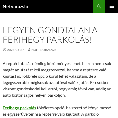
Kilépés
Keresés
Netvarazslo
a
ELSŐDL
tartalomba
MENÜ
LEGYEN GONDTALAN A
FERIHEGY PARKOLÁS!
2023-05-27
HUNPROBALAZS
A reptéri utazás némileg körülményes lehet, hiszen nem csak
magát az utazást kell megszervezni, hanem a reptérre való
kijutást is. Többféle opció körül lehet választani, de a
legegyszerűbb mégiscsak az autóval való kijutás. Ez esetben
viszont gondoskodni kell arról, hogy amíg távol van, addig az
autó biztonságos helyen parkoljon.
Ferihegy parkolás
tökéletes opció, ha szeretné kényelmessé
és egyszerűvé tenni a reptérre való kijutást. A parkoló