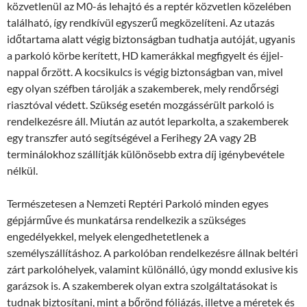
közvetlenül az M0-ás lehajtó és a reptér közvetlen közelében
található, így rendkívül egyszerű megközelíteni. Az utazás
időtartama alatt végig biztonságban tudhatja autóját, ugyanis
a parkoló körbe kerített, HD kamerákkal megfigyelt és éjjel-
nappal őrzött. A kocsikulcs is végig biztonságban van, mivel
egy olyan széfben tárolják a szakemberek, mely rendőrségi
riasztóval védett. Szükség esetén mozgássérült parkoló is
rendelkezésre áll. Miután az autót leparkolta, a szakemberek
egy transzfer autó segítségével a Ferihegy 2A vagy 2B
terminálokhoz szállítják különösebb extra díj igénybevétele
nélkül.
Természetesen a Nemzeti Reptéri Parkoló minden egyes
gépjárműve és munkatársa rendelkezik a szükséges
engedélyekkel, melyek elengedhetetlenek a
személyszállításhoz. A parkolóban rendelkezésre állnak beltéri
zárt parkolóhelyek, valamint különálló, úgy mondd exlusive kis
garázsok is. A szakemberek olyan extra szolgáltatásokat is
tudnak biztosítani, mint a bőrönd fóliázás, illetve a méretek és