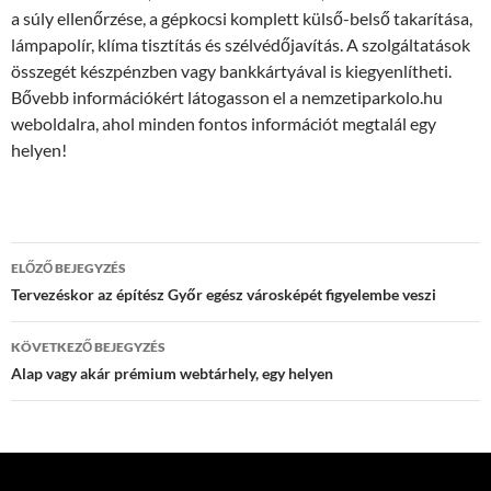
a súly ellenőrzése, a gépkocsi komplett külső-belső takarítása,
lámpapolír, klíma tisztítás és szélvédőjavítás. A szolgáltatások
összegét készpénzben vagy bankkártyával is kiegyenlítheti.
Bővebb információkért látogasson el a nemzetiparkolo.hu
weboldalra, ahol minden fontos információt megtalál egy
helyen!
Bejegyzés
ELŐZŐ BEJEGYZÉS
navigáció
Tervezéskor az építész Győr egész városképét figyelembe veszi
KÖVETKEZŐ BEJEGYZÉS
Alap vagy akár prémium webtárhely, egy helyen