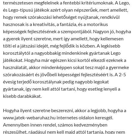
természetesen megfelelnek a fentebbi kritériumoknak. A Lego,
és Lego-típusú játékok azért olyan népszerűek, mert amellett,
hogy remek szórakozási lehetőséget nyújtanak, rendkívül
hasznosak is a kreativitás, a fantázia, és a motorikus
képességek fejlesztésének a szempontjából. Nagyon jó, hogyha
a gyerek ilyent szeretne, mert így amellett, hogy kellemesen
tölti el a játszási idejét, még fejlődik is közben. A legkisebb
korosztálytól a nagyobbakig mindenkinek gyártanak Lego
játékokat. Hogyha már egészen kicsi kortól elkezdi ezeknek a
használatát, akkor mindenképpen sokat tesz majd a gyermeke
szórakozásáért és jövőbeli képességei fejlesztéséért is. A 2-5
évesig terjedő korosztálynak pedig nagyobb legokat
gyártanak, így nem kell attól tartani, hogy esetleg lenyeli a
kisebb darabkákat.
Hogyha ilyent szeretne beszerezni, akkor a legjobb, hogyha a
www.jatek-webaruhaz.hu internetes oldalon keresgél.
Amennyiben innen rendel, számos kedvezményben
részesülhet, ráadásul nem kell majd attól tartania, hogy nem