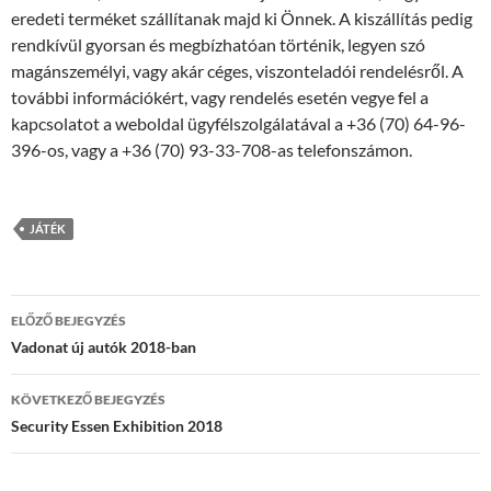
eredeti terméket szállítanak majd ki Önnek. A kiszállítás pedig
rendkívül gyorsan és megbízhatóan történik, legyen szó
magánszemélyi, vagy akár céges, viszonteladói rendelésről. A
további információkért, vagy rendelés esetén vegye fel a
kapcsolatot a weboldal ügyfélszolgálatával a +36 (70) 64-96-
396-os, vagy a +36 (70) 93-33-708-as telefonszámon.
JÁTÉK
Bejegyzés
ELŐZŐ BEJEGYZÉS
navigáció
Vadonat új autók 2018-ban
KÖVETKEZŐ BEJEGYZÉS
Security Essen Exhibition 2018