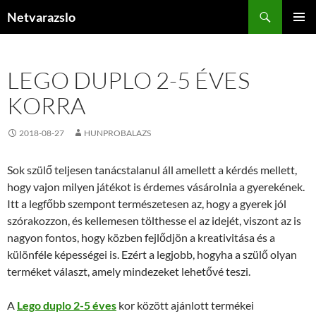
Kilépés
Keresés
Netvarazslo
a
ELSŐDL
tartalomba
MENÜ
LEGO DUPLO 2-5 ÉVES
KORRA
2018-08-27
HUNPROBALAZS
Sok szülő teljesen tanácstalanul áll amellett a kérdés mellett,
hogy vajon milyen játékot is érdemes vásárolnia a gyerekének.
Itt a legfőbb szempont természetesen az, hogy a gyerek jól
szórakozzon, és kellemesen tölthesse el az idejét, viszont az is
nagyon fontos, hogy közben fejlődjön a kreativitása és a
különféle képességei is. Ezért a legjobb, hogyha a szülő olyan
terméket választ, amely mindezeket lehetővé teszi.
A
Lego duplo 2-5 éves
kor között ajánlott termékei