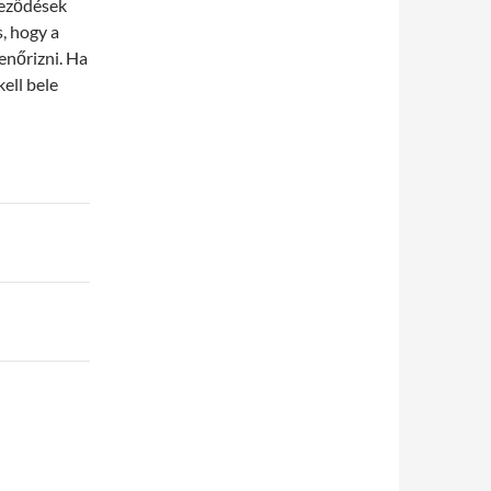
yeződések
, hogy a
lenőrizni. Ha
kell bele