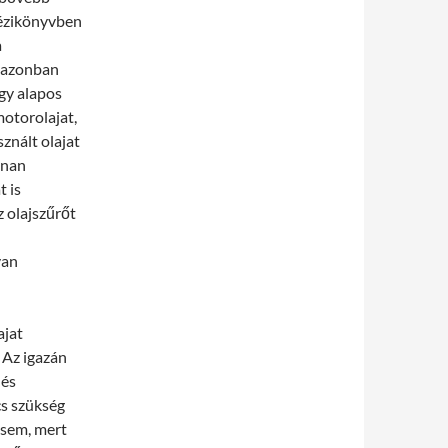
kézikönyvben
a
l, azonban
ogy alapos
motorolajat,
znált olajat
nnan
t is
z olajszűrőt
van
ajat
 Az igazán
 és
cs szükség
 sem, mert