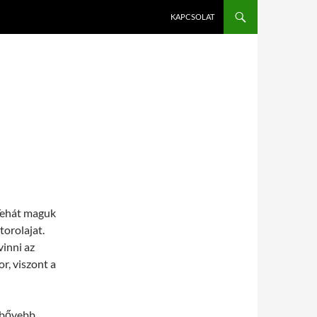
KAPCSOLAT
 Tehát maguk
torolajat.
inni az
r, viszont a
bővebb