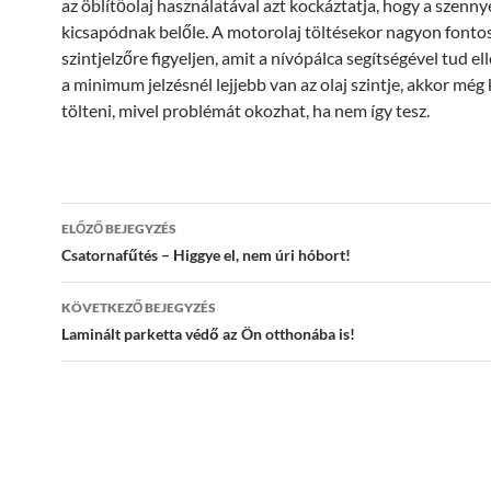
az öblítőolaj használatával azt kockáztatja, hogy a szenn
kicsapódnak belőle. A motorolaj töltésekor nagyon fontos
szintjelzőre figyeljen, amit a nívópálca segítségével tud el
a minimum jelzésnél lejjebb van az olaj szintje, akkor még 
tölteni, mivel problémát okozhat, ha nem így tesz.
Bejegyzés
ELŐZŐ BEJEGYZÉS
navigáció
Csatornafűtés – Higgye el, nem úri hóbort!
KÖVETKEZŐ BEJEGYZÉS
Laminált parketta védő az Ön otthonába is!