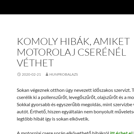
KOMOLY HIBÁK, AMIKET
MOTOROLAJ CSERÉNÉL
VÉTHET
2020-02-21
HUNPROBALAZS
Sokan végeznek otthon úgy nevezett időszakos szervizt.
cserélik ki a pollenszűrőt, levegőszűrőt, olajszűrőt és a mo
Sokkal gyorsabb és egyszerűbb megoldás, mint szervizbe v
autót. Érthető, hiszen egyáltalán nem bonyolult műveletso
legtöbb hibát így is sokan elkövetik.
A motorolaj csere során elkövethető hibákról
itt érhet el