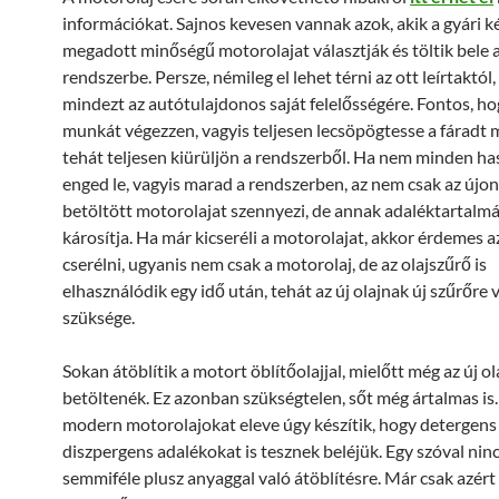
információkat. Sajnos kevesen vannak azok, akik a gyári 
megadott minőségű motorolajat választják és töltik bele 
rendszerbe. Persze, némileg el lehet térni az ott leírtaktó
mindezt az autótulajdonos saját felelősségére. Fontos, h
munkát végezzen, vagyis teljesen lecsöpögtesse a fáradt 
tehát teljesen kiürüljön a rendszerből. Ha nem minden has
enged le, vagyis marad a rendszerben, az nem csak az újo
betöltött motorolajat szennyezi, de annak adaléktartalmá
károsítja. Ha már kicseréli a motorolajat, akkor érdemes a
cserélni, ugyanis nem csak a motorolaj, de az olajszűrő is
elhasználódik egy idő után, tehát az új olajnak új szűrőre 
szüksége.
Sokan átöblítik a motort öblítőolajjal, mielőtt még az új ol
betöltenék. Ez azonban szükségtelen, sőt még ártalmas is.
modern motorolajokat eleve úgy készítik, hogy detergens
diszpergens adalékokat is tesznek beléjük. Egy szóval nin
semmiféle plusz anyaggal való átöblítésre. Már csak azért