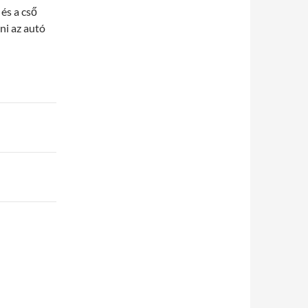
és a cső
ani az autó