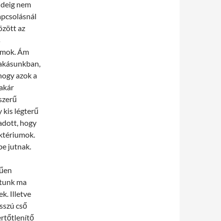
ideig nem
apcsolásnál
özött az
s
iumok. Ám
lakásunkban,
 hogy azok a
akár
lszerű
 kis légterű
adott, hogy
ktériumok.
e jutnak.
rűen
atunk ma
k. Illetve
osszú cső
ertőtlenítő