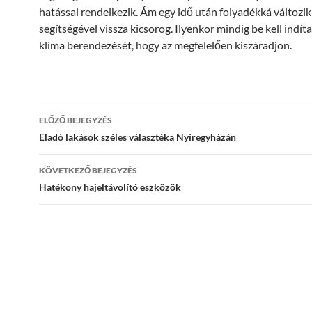
hatással rendelkezik. Ám egy idő után folyadékká változik 
segítségével vissza kicsorog. Ilyenkor mindig be kell indít
klíma berendezését, hogy az megfelelően kiszáradjon.
Bejegyzés
ELŐZŐ BEJEGYZÉS
navigáció
Eladó lakások széles választéka Nyíregyházán
KÖVETKEZŐ BEJEGYZÉS
Hatékony hajeltávolító eszközök