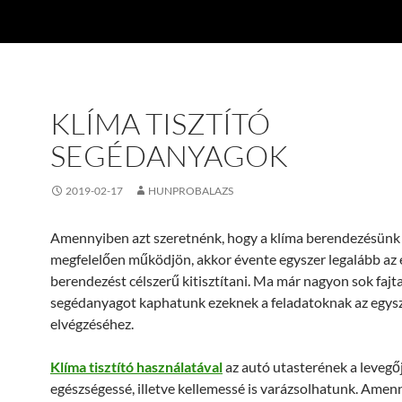
KLÍMA TISZTÍTÓ
SEGÉDANYAGOK
2019-02-17
HUNPROBALAZS
Amennyiben azt szeretnénk, hogy a klíma berendezésünk
megfelelően működjön, akkor évente egyszer legalább az 
berendezést célszerű kitisztítani. Ma már nagyon sok fajt
segédanyagot kaphatunk ezeknek a feladatoknak az egys
elvégzéséhez.
Klíma tisztító használatával
az autó utasterének a levegő
egészségessé, illetve kellemessé is varázsolhatunk. Amen