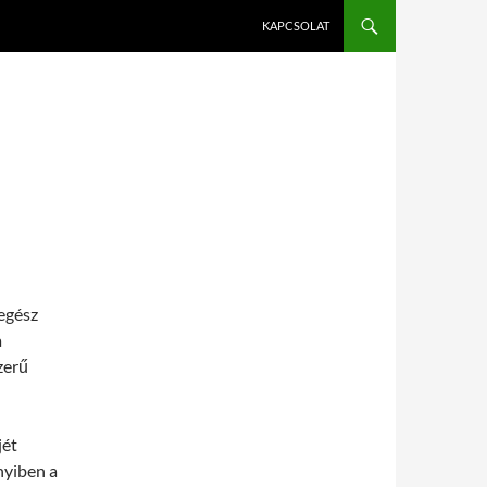
KAPCSOLAT
egész
a
zerű
jét
nyiben a