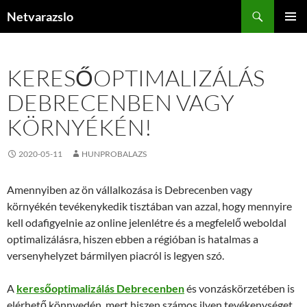
Kilépés
Keresés
Netvarazslo
a
ELSŐDL
tartalomba
MENÜ
KERESŐOPTIMALIZÁLÁS
DEBRECENBEN VAGY
KÖRNYÉKÉN!
2020-05-11
HUNPROBALAZS
Amennyiben az ön vállalkozása is Debrecenben vagy
környékén tevékenykedik tisztában van azzal, hogy mennyire
kell odafigyelnie az online jelenlétre és a megfelelő weboldal
optimalizálásra, hiszen ebben a régióban is hatalmas a
versenyhelyzet bármilyen piacról is legyen szó.
A
keresőoptimalizálás Debrecenben
és vonzáskörzetében is
elérhető könnyedén, mert hiszen számos ilyen tevékenységet