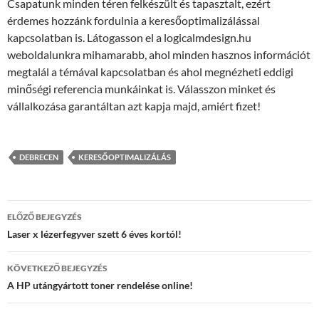
Csapatunk minden téren felkészült és tapasztalt, ezért
érdemes hozzánk fordulnia a keresőoptimalizálással
kapcsolatban is. Látogasson el a logicalmdesign.hu
weboldalunkra mihamarabb, ahol minden hasznos információt
megtalál a témával kapcsolatban és ahol megnézheti eddigi
minőségi referencia munkáinkat is. Válasszon minket és
vállalkozása garantáltan azt kapja majd, amiért fizet!
DEBRECEN
KERESŐOPTIMALIZÁLÁS
Bejegyzés
ELŐZŐ BEJEGYZÉS
navigáció
Laser x lézerfegyver szett 6 éves kortól!
KÖVETKEZŐ BEJEGYZÉS
A HP utángyártott toner rendelése online!