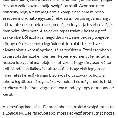
folytató vállalkozás kínálja szolgáltatásait. Azonban nem
mindegy, hogy kit bíz meg erre a komplex és nem minden
esetben mondható egyszerű feladatra. Fontos ugyanis, hogy
aki az internet ennek a szegmenségen folytatja tevékenységét
mennyire rátermett. A sok éves tapasztalat kihozza a profi
szakemberből azokat a megoldásokat, amelyek segítségével
könnyedén és a lehető legrövidebb idő alatt teljesíti az
elvárásokat a keresőoptimalizálás területén. Ezzel szemben a
tapasztalatlan szakember nem képes eredményt felmutatni
hosszú ideig, ami már előjelezheti azt is, hogy sürgősen váltani
kell. Minden vállalkozásnak az a célja, hogy első legyen az
internetes keresők listáin bizonyos kulcsszavakra, hogy a
lehető legtöbben látogassák a weboldalt és még ennél is több
értékesítést hajtson végre, de nem mindegy hogy ez mennyibe
kerül.
A keresőoptimalizálás Debrecenben sem olcsó szolgáltatás, de
a Logical M. Design jóvoltából most kedvező áron juthat hozzá.