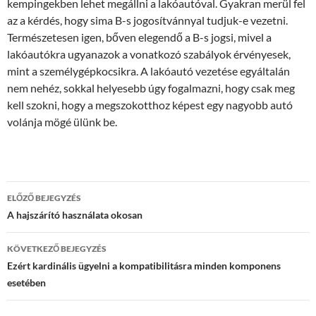
kempingekben lehet megállni a lakóautóval. Gyakran merül fel
az a kérdés, hogy sima B-s jogosítvánnyal tudjuk-e vezetni.
Természetesen igen, bőven elegendő a B-s jogsi, mivel a
lakóautókra ugyanazok a vonatkozó szabályok érvényesek,
mint a személygépkocsikra. A lakóautó vezetése egyáltalán
nem nehéz, sokkal helyesebb úgy fogalmazni, hogy csak meg
kell szokni, hogy a megszokotthoz képest egy nagyobb autó
volánja mögé ülünk be.
Bejegyzés
ELŐZŐ BEJEGYZÉS
navigáció
A hajszárító használata okosan
KÖVETKEZŐ BEJEGYZÉS
Ezért kardinális ügyelni a kompatibilitásra minden komponens
esetében