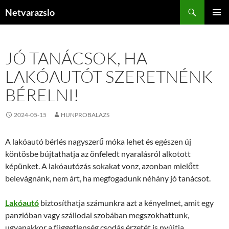
Kilépés
Keresés
Netvarazslo
a
ELSŐDL
tartalomba
MENÜ
JÓ TANÁCSOK, HA
LAKÓAUTÓT SZERETNÉNK
BÉRELNI!
2024-05-15
HUNPROBALAZS
A lakóautó bérlés nagyszerű móka lehet és egészen új
köntösbe bújtathatja az önfeledt nyaralásról alkotott
képünket. A lakóautózás sokakat vonz, azonban mielőtt
belevágnánk, nem árt, ha megfogadunk néhány jó tanácsot.
Lakóautó
biztosíthatja számunkra azt a kényelmet, amit egy
panzióban vagy szállodai szobában megszokhattunk,
ugyanakkor a függetlenség csodás érzetét is nyújtja.