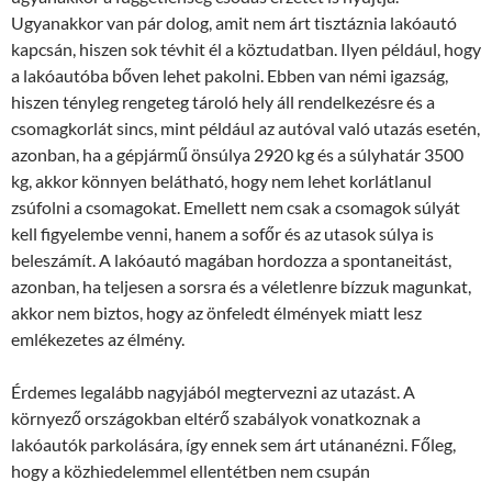
Ugyanakkor van pár dolog, amit nem árt tisztáznia lakóautó
kapcsán, hiszen sok tévhit él a köztudatban. Ilyen például, hogy
a lakóautóba bőven lehet pakolni. Ebben van némi igazság,
hiszen tényleg rengeteg tároló hely áll rendelkezésre és a
csomagkorlát sincs, mint például az autóval való utazás esetén,
azonban, ha a gépjármű önsúlya 2920 kg és a súlyhatár 3500
kg, akkor könnyen belátható, hogy nem lehet korlátlanul
zsúfolni a csomagokat. Emellett nem csak a csomagok súlyát
kell figyelembe venni, hanem a sofőr és az utasok súlya is
beleszámít. A lakóautó magában hordozza a spontaneitást,
azonban, ha teljesen a sorsra és a véletlenre bízzuk magunkat,
akkor nem biztos, hogy az önfeledt élmények miatt lesz
emlékezetes az élmény.
Érdemes legalább nagyjából megtervezni az utazást. A
környező országokban eltérő szabályok vonatkoznak a
lakóautók parkolására, így ennek sem árt utánanézni. Főleg,
hogy a közhiedelemmel ellentétben nem csupán