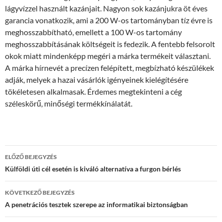
lágyvízzel használt kazánjait. Nagyon sok kazánjukra öt éves
garancia vonatkozik, ami a 200 W-os tartományban tíz évre is
meghosszabbítható, emellett a 100 W-os tartomány
meghosszabbításának költségeit is fedezik. A fentebb felsorolt
okok miatt mindenképp megéri a márka termékeit választani.
A márka hírnevét a precízen felépített, megbízható készülékek
adják, melyek a hazai vásárlók igényeinek kielégítésére
tökéletesen alkalmasak. Érdemes megtekinteni a cég
széleskörű, minőségi termékkínálatát.
Bejegyzés
ELŐZŐ BEJEGYZÉS
navigáció
Külföldi úti cél esetén is kiváló alternatíva a furgon bérlés
KÖVETKEZŐ BEJEGYZÉS
A penetrációs tesztek szerepe az informatikai biztonságban