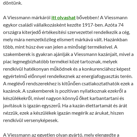
döntünk.
A Viessmann márkáról
itt olvashat
bővebben! A Viessmann
egykor családi vállalkozásként kezdte 1917-ben. Azóta 74
országra kiterjedő értékesítési szervezettel rendelkezik a cég,
mely mára nemzetközileg elismert márkává vált. Hazánkban
több, mint húsz éve van jelen a minőségi termékeivel. A
szakemberek is gyakran ajánlják a Viessmann kazánjait, mivel a
piac legmegbízhatóbb termékei közé tartoznak, melyek
rendkívül hatékonyan működnek és a konkurenciához képest
egyértelmű előnnyel rendelkeznek az energiafogyasztás terén.
A meglévő rendszerekhez is kitűnően csatlakoztathatók ezek a
kazánok. A szakemberek is pozitívan nyilatkoznak ezekről a
készülékekről, mivel nagyon könnyű őket karbantartani és
javításuk is igazán egyszerű. Ha a kazán élettartamát és árát
nézzük, ezek a készülékek igazán megérik az árukat, hiszen
rendkívül versenyképesek.
A Viessmann az egyetlen olyan gyártó, mely elengedte a