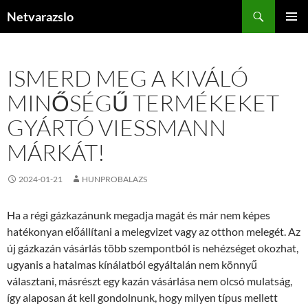
Kilépés
Keresés
Netvarazslo
a
ELSŐDL
tartalomba
MENÜ
ISMERD MEG A KIVÁLÓ
MINŐSÉGŰ TERMÉKEKET
GYÁRTÓ VIESSMANN
MÁRKÁT!
2024-01-21
HUNPROBALAZS
Ha a régi gázkazánunk megadja magát és már nem képes
hatékonyan előállítani a melegvizet vagy az otthon melegét. Az
új gázkazán vásárlás több szempontból is nehézséget okozhat,
ugyanis a hatalmas kínálatból egyáltalán nem könnyű
választani, másrészt egy kazán vásárlása nem olcsó mulatság,
így alaposan át kell gondolnunk, hogy milyen típus mellett