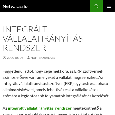
Kilépés
Keresés
Netvarazslo
a
ELSŐDL
tartalomba
MENÜ
INTEGRÁLT
VÁLLALATIRÁNYÍTÁSI
RENDSZER
2020-06-03
HUNPROBALAZS
Függetlenül attól, hogy cége mekkora, az ERP szoftvernek
számos előnye van, amelyeket a vállalat megszerezhet. Az
integrált vállalatirányítási szoftver (ERP) egy testreszabható
alkalmazáskészlet, amely lehetővé teszi a vállalkozások
számára a legfontosabb folyamatok integrálását és kezelését.
Az
integrált vállalatirányítási rendszer
megtekinthető a
kvazar.cloud weboldalon ezért megéri ide kattintani, ön is