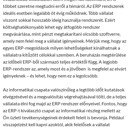
többet szeretne megtudni erről a témáról. Az ERP rendszerek
ideális esetben legalább öt évig működnek. Több vállalat
viszont sokkal hosszabb ideig használja rendszerét. Ezért
költséghatékonyabb lehet egy átfogóbb rendszer
megvásárlása, mint pénzt megtakarítani olcsóbb szoftverre,
amely nem felel meg a vállalat igényeinek. Mérjük meg, hogy az
egyes ERP-megoldások milyen lehetőségeket kínálhatnak a
vállalatra kitűzött célokkal szemben. A beruházás megtérülése
az időbeli ERP-ből származó teljes értéktől függ. A legjobb
ERP-rendszer az, amely most és a jövőben is megfelel az elvárt
igényeknek – és lehet, hogy nem ez a legolcsóbb.
Az informatikai csapata valószínűleg a legtöbb időt kutatások
elvégzésével és a megvalósítás végrehajtásával tölti, de a teljes
vállalata élni fog majd az ERP rendszer előnyeivel. Fontos, hogy
az ERP-t kiválasztó csapat az informatikai részleg mellett az
Ön üzleti tevékenységeinek érdekelt feleit is bevonja. Például
visszajelzést kell kapni azoktól, akik felelősek a vállalat