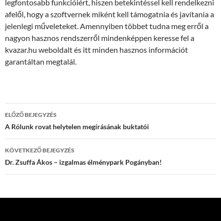
legfontosabb funkcióiért, hiszen betekintéssel kell rendelkezni
afelől, hogy a szoftvernek miként kell támogatnia és javítania a
jelenlegi műveleteket. Amennyiben többet tudna meg erről a
nagyon hasznos rendszerről mindenképpen keresse fel a
kvazar.hu weboldalt és itt minden hasznos információt
garantáltan megtalál.
Bejegyzés
ELŐZŐ BEJEGYZÉS
navigáció
A Rólunk rovat helytelen megírásának buktatói
KÖVETKEZŐ BEJEGYZÉS
Dr. Zsuffa Ákos – izgalmas élménypark Pogányban!