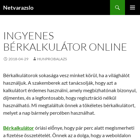
Kilépés
Keresés
Netvarazslo
a
ELSŐDL
tartalomba
MENÜ
INGYENES
BÉRKALKULÁTOR ONLINE
2018-04-29
HUNPROBALAZS
Bérkalkulátorok sokasága vesz minket körül, ha a világhálót
használjuk. A szakemberek azt tanácsolják, hogy azt a
kalkulátort érdemes használni, amely megbízhatónak bizonyul,
díjmentes, és a legfontosabb, hogy regisztráció nélkül
használható. Mi megtaláltuk önnek a tökéletes bérkalkulátort,
melyet a nap bármely percében használhat.
Bérkalkulátor
óriási előnye, hogy pár perc alatt megismerheti
a fizetése összetételét. Önnek az a dolga, hogy a weboldalon