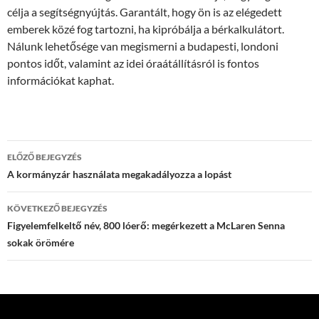
célja a segítségnyújtás. Garantált, hogy ön is az elégedett
emberek közé fog tartozni, ha kipróbálja a bérkalkulátort.
Nálunk lehetősége van megismerni a budapesti, londoni
pontos időt, valamint az idei óraátállításról is fontos
információkat kaphat.
Bejegyzés
ELŐZŐ BEJEGYZÉS
navigáció
A kormányzár használata megakadályozza a lopást
KÖVETKEZŐ BEJEGYZÉS
Figyelemfelkeltő név, 800 lóerő: megérkezett a McLaren Senna
sokak örömére