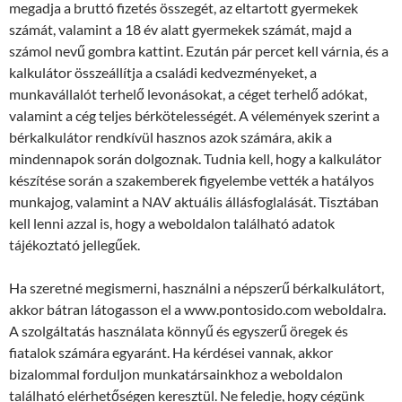
megadja a bruttó fizetés összegét, az eltartott gyermekek
számát, valamint a 18 év alatt gyermekek számát, majd a
számol nevű gombra kattint. Ezután pár percet kell várnia, és a
kalkulátor összeállítja a családi kedvezményeket, a
munkavállalót terhelő levonásokat, a céget terhelő adókat,
valamint a cég teljes bérkötelességét. A vélemények szerint a
bérkalkulátor rendkívül hasznos azok számára, akik a
mindennapok során dolgoznak. Tudnia kell, hogy a kalkulátor
készítése során a szakemberek figyelembe vették a hatályos
munkajog, valamint a NAV aktuális állásfoglalását. Tisztában
kell lenni azzal is, hogy a weboldalon található adatok
tájékoztató jellegűek.
Ha szeretné megismerni, használni a népszerű bérkalkulátort,
akkor bátran látogasson el a www.pontosido.com weboldalra.
A szolgáltatás használata könnyű és egyszerű öregek és
fiatalok számára egyaránt. Ha kérdései vannak, akkor
bizalommal forduljon munkatársainkhoz a weboldalon
található elérhetőségen keresztül. Ne feledje, hogy cégünk