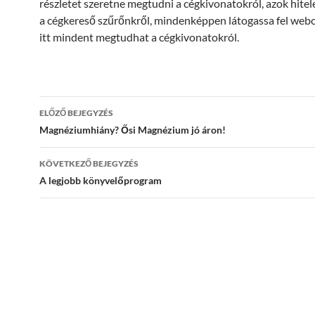
részletet szeretne megtudni a cégkivonatokról, azok hitel
a cégkereső szűrőnkről, mindenképpen látogassa fel webo
itt mindent megtudhat a cégkivonatokról.
Bejegyzés
ELŐZŐ BEJEGYZÉS
navigáció
Magnéziumhiány? Ősi Magnézium jó áron!
KÖVETKEZŐ BEJEGYZÉS
A legjobb könyvelőprogram