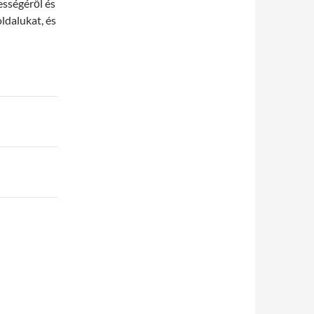
ességéről és
ldalukat, és