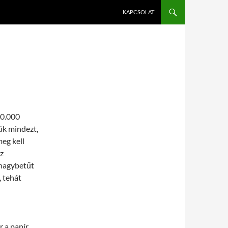
KAPCSOLAT
00.000
ük mindezt,
eg kell
z
s nagybetűt
, tehát
r a papír