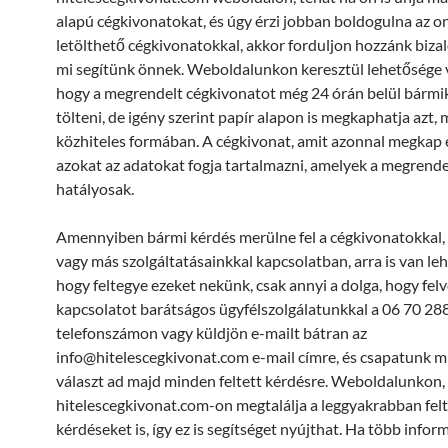
alapú cégkivonatokat, és úgy érzi jobban boldogulna az on
letölthető cégkivonatokkal, akkor forduljon hozzánk biz
mi segítünk önnek. Weboldalunkon keresztül lehetősége v
hogy a megrendelt cégkivonatot még 24 órán belül bármik
tölteni, de igény szerint papír alapon is megkaphatja azt
közhiteles formában. A cégkivonat, amit azonnal megkap 
azokat az adatokat fogja tartalmazni, amelyek a megrend
hatályosak.
Amennyiben bármi kérdés merülne fel a cégkivonatokkal, 
vagy más szolgáltatásainkkal kapcsolatban, arra is van le
hogy feltegye ezeket nekünk, csak annyi a dolga, hogy felv
kapcsolatot barátságos ügyfélszolgálatunkkal a 06 70 28
telefonszámon vagy küldjön e-mailt bátran az
info@hitelescegkivonat.com e-mail címre, és csapatunk 
választ ad majd minden feltett kérdésre. Weboldalunkon,
hitelescegkivonat.com-on megtalálja a leggyakrabban felt
kérdéseket is, így ez is segítséget nyújthat. Ha több infor