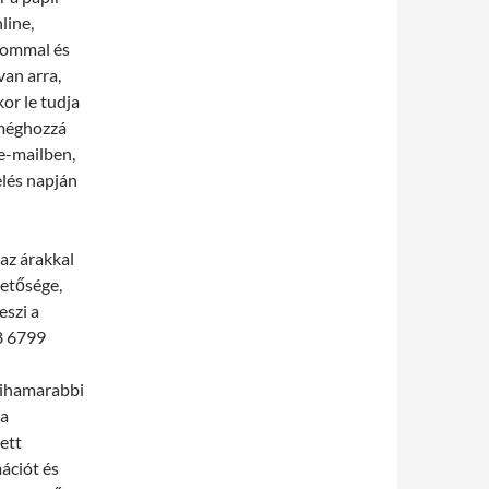
line,
alommal és
an arra,
or le tudja
, méghozzá
e-mailben,
elés napján
az árakkal
hetősége,
eszi a
8 6799
mihamarabbi
 a
ett
mációt és