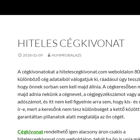
HITELES CÉGKIVONAT
2018-02-09
HUNPROBALAZS
A cégkivonatokat a hitelescegkivonat.com weboldalon 8
különböző cég adataiból válogatjuk ki, ráadásul úgy tessz
hogy önnek sorban sem kell majd állnia. A cégkeresőben m
majd adnia nekünk a cégnevet, a cégjegyzékszámot vagy a
adószámot, és itt nem kell figyelnie arra sem, hogy kis- é
ír-e, mert a keresőnk nem tesz különbséget a kettő között
garantáltan pillanatok alatt megtalálja az ön cégét.
Cégkivonat
rendelhető igen alacsony áron csakis a
hitelescegkivonat.com weboldalon, tehát ha ön is unja má