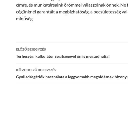
címre, és munkatársaink örömmel válaszolnak önnek. Ne f
cégünknél garantált a megbízhatóság, a becsületesség val
minőség.
Bejegyzés
ELŐZŐ BEJEGYZÉS
navigáció
Terhességi kalkulátor segítségével ön is megtudhatja!
KÖVETKEZŐ BEJEGYZÉS
Gyulladásgátlók használata a leggyorsabb megoldásnak bizony