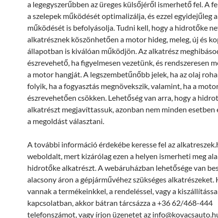
a legegyszerűbben az üreges külsőjéről ismerhető fel. A f
a szelepek működését optimalizálja, és ezzel egyidejűleg 
működését is befolyásolja. Tudni kell, hogy a hidrotőke n
alkatrésznek köszönhetően a motor hideg, meleg, új és ko
állapotban is kiválóan működjön. Az alkatrész meghibás
észrevehető, ha figyelmesen vezetünk, és rendszeresen m
a motor hangját. A legszembetűnőbb jelek, ha az olaj ro
folyik, ha a fogyasztás megnövekszik, valamint, ha a moto
észrevehetően csökken. Lehetőség van arra, hogy a hidro
alkatrészt megjavíttassuk, azonban nem minden esetben 
a megoldást választani.
A további információ érdekébe keresse fel az alkatreszek
weboldalt, mert kizárólag ezen a helyen ismerheti meg al
hidrotőke alkatrészt. A webáruházban lehetősége van be
alacsony áron a gépjárművéhez szükséges alkatrészeket. 
vannak a termékeinkkel, a rendeléssel, vagy a kiszállítássa
kapcsolatban, akkor bátran tárcsázza a +36 62/468-444
telefonszámot, vagy írjon üzenetet az info@kovacsauto.h