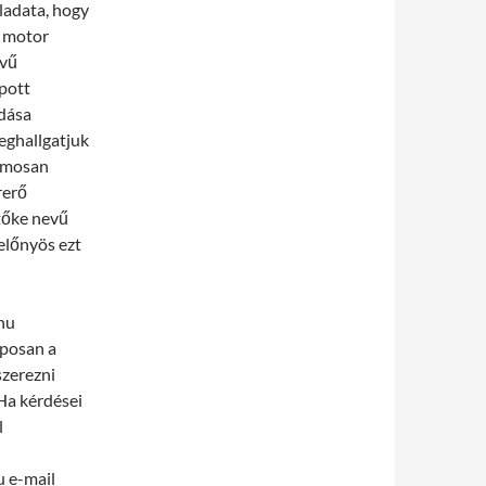
eladata, hogy
a motor
evű
pott
odása
eghallgatjuk
hamosan
rerő
tőke nevű
előnyös ezt
.hu
aposan a
szerezni
Ha kérdései
l
u e-mail