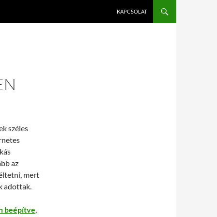
KAPCSOLAT
EN
ek széles
rnetes
rkás
abb az
ltetni, mert
 adottak.
n beépítve
,