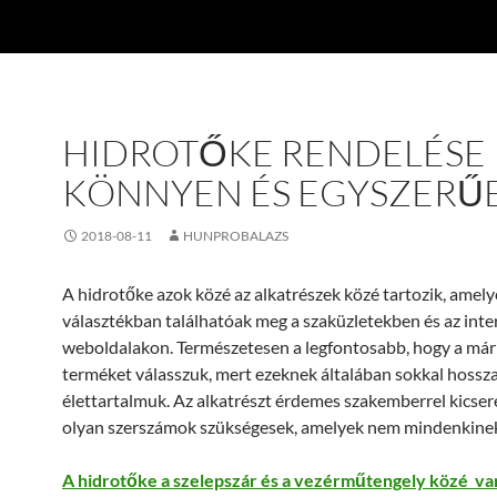
HIDROTŐKE RENDELÉSE
KÖNNYEN ÉS EGYSZERŰ
2018-08-11
HUNPROBALAZS
A hidrotőke azok közé az alkatrészek közé tartozik, amely
választékban találhatóak meg a szaküzletekben és az inte
weboldalakon. Természetesen a legfontosabb, hogy a má
terméket válasszuk, mert ezeknek általában sokkal hossz
élettartalmuk. Az alkatrészt érdemes szakemberrel kicseré
olyan szerszámok szükségesek, amelyek nem mindenkinek
A hidrotőke a szelepszár és a vezérműtengely közé va