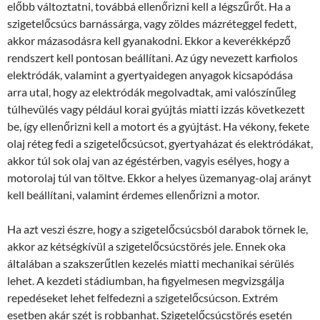
előbb változtatni, továbbá ellenőrizni kell a légszűrőt. Ha a
szigetelőcsúcs barnássárga, vagy zöldes mázréteggel fedett,
akkor mázasodásra kell gyanakodni. Ekkor a keverékképző
rendszert kell pontosan beállítani. Az úgy nevezett karfiolos
elektródák, valamint a gyertyaidegen anyagok kicsapódása
arra utal, hogy az elektródák megolvadtak, ami valószínűleg
túlhevülés vagy például korai gyújtás miatti izzás következett
be, így ellenőrizni kell a motort és a gyújtást. Ha vékony, fekete
olaj réteg fedi a szigetelőcsúcsot, gyertyaházat és elektródákat,
akkor túl sok olaj van az égéstérben, vagyis esélyes, hogy a
motorolaj túl van töltve. Ekkor a helyes üzemanyag-olaj arányt
kell beállítani, valamint érdemes ellenőrizni a motor.
Ha azt veszi észre, hogy a szigetelőcsúcsból darabok törnek le,
akkor az kétségkívül a szigetelőcsúcstörés jele. Ennek oka
általában a szakszerűtlen kezelés miatti mechanikai sérülés
lehet. A kezdeti stádiumban, ha figyelmesen megvizsgálja
repedéseket lehet felfedezni a szigetelőcsúcson. Extrém
esetben akár szét is robbanhat. Szigetelőcsúcstörés esetén