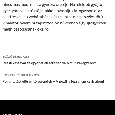
nincs más mód, mint a gyertya cseréje. Ha mielőbb gyújtó
gyertyára van szüksége, akkor javasoljuk látogasson el az
alkatreszek.hu webáruházba és tekintse meg a széleskörű
kínálatot, valamint tájékozódjon bővebben a gyújtógyertya
meghibásodásának okairól.
Bejegyzés
ELŐZŐ BEJEGYZÉS
navigáció
Rézsűkaszával az egyenetlen terepen való munkavégzésért
KÖVETKEZŐ BEJEGYZÉS
Fogantatást elősegítő étrendek – A pozitív teszt nem csak álom!