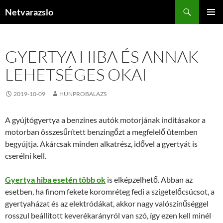
Kilépés
Keresés
Netvarazslo
a
ELSŐDL
tartalomba
MENÜ
GYERTYA HIBA ÉS ANNAK
LEHETSÉGES OKAI
2019-10-09
HUNPROBALAZS
A gyújtógyertya a benzines autók motorjának indításakor a
motorban összesűrített benzingőzt a megfelelő ütemben
begyújtja. Akárcsak minden alkatrész, idővel a gyertyát is
cserélni kell.
Gyertya hiba esetén több ok
is elképzelhető. Abban az
esetben, ha finom fekete koromréteg fedi a szigetelőcsúcsot, a
gyertyaházat és az elektródákat, akkor nagy valószínűséggel
rosszul beállított keverékarányról van szó, így ezen kell minél