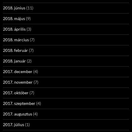
2018. június
(11)
2018. május
(9)
2018. április
(3)
2018. március
(7)
2018. február
(7)
2018. január
(2)
2017. december
(4)
2017. november
(7)
2017. október
(7)
2017. szeptember
(4)
2017. augusztus
(4)
2017. július
(1)