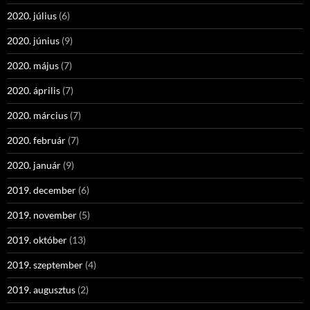
2020. július
(6)
2020. június
(9)
2020. május
(7)
2020. április
(7)
2020. március
(7)
2020. február
(7)
2020. január
(9)
2019. december
(6)
2019. november
(5)
2019. október
(13)
2019. szeptember
(4)
2019. augusztus
(2)