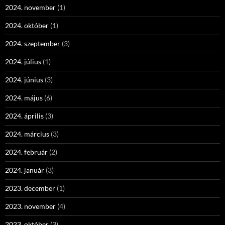
2024. november
(1)
2024. október
(1)
2024. szeptember
(3)
2024. július
(1)
2024. június
(3)
2024. május
(6)
2024. április
(3)
2024. március
(3)
2024. február
(2)
2024. január
(3)
2023. december
(1)
2023. november
(4)
2023. október
(3)