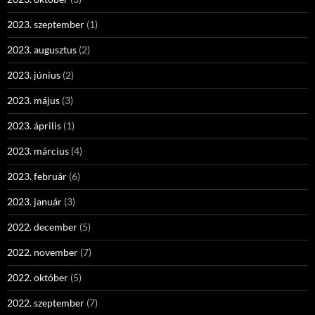
2023. szeptember
(1)
2023. augusztus
(2)
2023. június
(2)
2023. május
(3)
2023. április
(1)
2023. március
(4)
2023. február
(6)
2023. január
(3)
2022. december
(5)
2022. november
(7)
2022. október
(5)
2022. szeptember
(7)