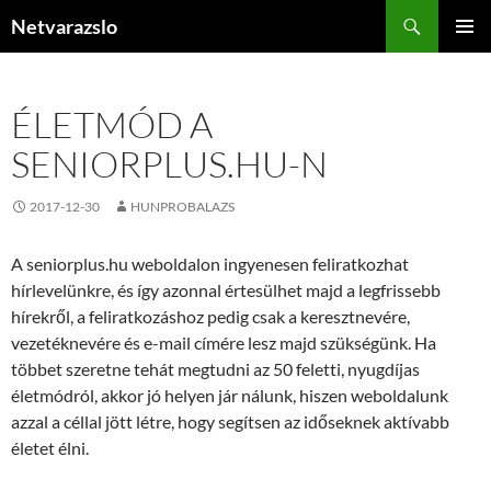
Kilépés
Keresés
Netvarazslo
a
ELSŐDL
tartalomba
MENÜ
ÉLETMÓD A
SENIORPLUS.HU-N
2017-12-30
HUNPROBALAZS
A seniorplus.hu weboldalon ingyenesen feliratkozhat
hírlevelünkre, és így azonnal értesülhet majd a legfrissebb
hírekről, a feliratkozáshoz pedig csak a keresztnevére,
vezetéknevére és e-mail címére lesz majd szükségünk. Ha
többet szeretne tehát megtudni az 50 feletti, nyugdíjas
életmódról, akkor jó helyen jár nálunk, hiszen weboldalunk
azzal a céllal jött létre, hogy segítsen az időseknek aktívabb
életet élni.