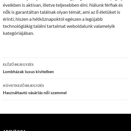
éveikben is aktívan, illetve teljesebben élni. Nálunk férfiak és
nők is garantáltan találnak olyan témát, ami az ő életüket is
érinti, hiszen a hétköznapoktól egészen a legújabb
technológiákig találni tartalmat weboldalunk valamelyik
kategóriájában.
Bejegyzés
ELŐZŐ BEJEGYZÉS
navigáció
Lombházak luxus kivitelben
KÖVETKEZŐ BEJEGYZÉS
Használtautó vásárlás női szemmel