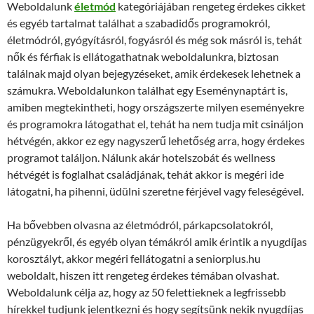
Weboldalunk
életmód
kategóriájában rengeteg érdekes cikket
és egyéb tartalmat találhat a szabadidős programokról,
életmódról, gyógyításról, fogyásról és még sok másról is, tehát
nők és férfiak is ellátogathatnak weboldalunkra, biztosan
találnak majd olyan bejegyzéseket, amik érdekesek lehetnek a
számukra. Weboldalunkon találhat egy Eseménynaptárt is,
amiben megtekintheti, hogy országszerte milyen eseményekre
és programokra látogathat el, tehát ha nem tudja mit csináljon
hétvégén, akkor ez egy nagyszerű lehetőség arra, hogy érdekes
programot találjon. Nálunk akár hotelszobát és wellness
hétvégét is foglalhat családjának, tehát akkor is megéri ide
látogatni, ha pihenni, üdülni szeretne férjével vagy feleségével.
Ha bővebben olvasna az életmódról, párkapcsolatokról,
pénzügyekről, és egyéb olyan témákról amik érintik a nyugdíjas
korosztályt, akkor megéri fellátogatni a seniorplus.hu
weboldalt, hiszen itt rengeteg érdekes témában olvashat.
Weboldalunk célja az, hogy az 50 felettieknek a legfrissebb
hírekkel tudjunk jelentkezni és hogy segítsünk nekik nyugdíjas