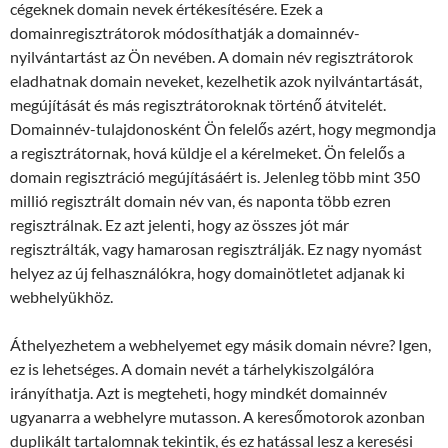
cégeknek domain nevek értékesítésére. Ezek a
domainregisztrátorok módosíthatják a domainnév-
nyilvántartást az Ön nevében. A domain név regisztrátorok
eladhatnak domain neveket, kezelhetik azok nyilvántartását,
megújítását és más regisztrátoroknak történő átvitelét.
Domainnév-tulajdonosként Ön felelős azért, hogy megmondja
a regisztrátornak, hová küldje el a kérelmeket. Ön felelős a
domain regisztráció megújításáért is. Jelenleg több mint 350
millió regisztrált domain név van, és naponta több ezren
regisztrálnak. Ez azt jelenti, hogy az összes jót már
regisztrálták, vagy hamarosan regisztrálják. Ez nagy nyomást
helyez az új felhasználókra, hogy domainötletet adjanak ki
webhelyükhöz.
Áthelyezhetem a webhelyemet egy másik domain névre? Igen,
ez is lehetséges. A domain nevét a tárhelykiszolgálóra
irányíthatja. Azt is megteheti, hogy mindkét domainnév
ugyanarra a webhelyre mutasson. A keresőmotorok azonban
duplikált tartalomnak tekintik, és ez hatással lesz a keresési