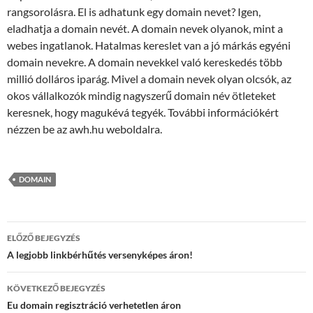
rangsorolásra. El is adhatunk egy domain nevet? Igen,
eladhatja a domain nevét. A domain nevek olyanok, mint a
webes ingatlanok. Hatalmas kereslet van a jó márkás egyéni
domain nevekre. A domain nevekkel való kereskedés több
millió dolláros iparág. Mivel a domain nevek olyan olcsók, az
okos vállalkozók mindig nagyszerű domain név ötleteket
keresnek, hogy magukévá tegyék. További információkért
nézzen be az awh.hu weboldalra.
DOMAIN
Bejegyzés
ELŐZŐ BEJEGYZÉS
navigáció
A legjobb linkbérhűtés versenyképes áron!
KÖVETKEZŐ BEJEGYZÉS
Eu domain regisztráció verhetetlen áron