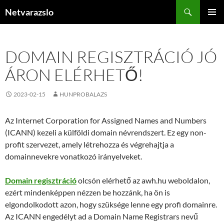
Kilépés
Keresés
Netvarazslo
a
ELSŐDL
tartalomba
MENÜ
DOMAIN REGISZTRÁCIÓ JÓ
ÁRON ELÉRHETŐ!
2023-02-15
HUNPROBALAZS
Az Internet Corporation for Assigned Names and Numbers
(ICANN) kezeli a külföldi domain névrendszert. Ez egy non-
profit szervezet, amely létrehozza és végrehajtja a
domainnevekre vonatkozó irányelveket.
Domain regisztráció
olcsón elérhető az awh.hu weboldalon,
ezért mindenképpen nézzen be hozzánk, ha ön is
elgondolkodott azon, hogy szüksége lenne egy profi domainre.
Az ICANN engedélyt ad a Domain Name Registrars nevű