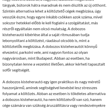
tárgyak, bútorok hátra maradnak és nem díszítik az új otthont.
Szintén alternatíva lehet a költöztető cégek megbízása, úgy
vesszük észre, hogy egyre inkább csökken azok száma, mivel
sokszor hetekkel előbb le kell foglalni a szolgáltatást, más
részről egyáltalán nem olcsó mulatság. A dobozos
kisteherautó kibérlése által a saját ritmusában tudja
lebonyolítani a költözést, ráadásul olcsóbb is, mint a
költöztetők megbízása. A dobozos kisteherautót könnyű
elvezetni, parkolni vele, ami nagyon fontos az olyan
nagyvárosban, mint Budapest. Abban az esetben, ha
bizonytalan lenne a vezetést illetően, akkor kérheti tapasztalt
sofőr segítségét.
A dobozos kisteherautó egy igen praktikus és nagy méretű
haszonjármű, aminek segítségével kevésbé lesz stresszes
folyamat a költözés. Abban az esetben is tökéletes alternatíva
a dobozos kisteherautó, ha nem költözésről van szó, hanem
cége számára van szükség áruszállításra vagy rendezvényekre