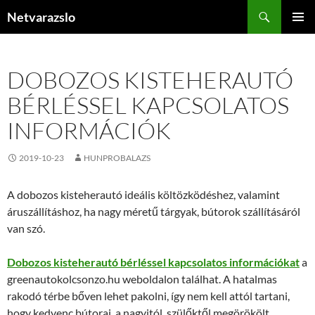
Kilépés
Keresés
Netvarazslo
a
ELSŐDL
tartalomba
MENÜ
DOBOZOS KISTEHERAUTÓ
BÉRLÉSSEL KAPCSOLATOS
INFORMÁCIÓK
2019-10-23
HUNPROBALAZS
A dobozos kisteherautó ideális költözködéshez, valamint
áruszállításhoz, ha nagy méretű tárgyak, bútorok szállításáról
van szó.
Dobozos kisteherautó bérléssel kapcsolatos információkat
a
greenautokolcsonzo.hu weboldalon találhat. A hatalmas
rakodó térbe bőven lehet pakolni, így nem kell attól tartani,
hogy kedvenc bútorai, a nagyitól, szülőktől megörökölt