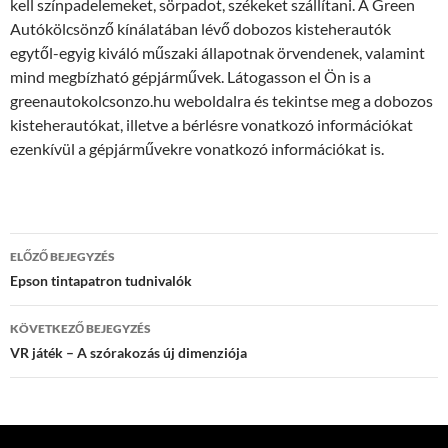
kell színpadelemeket, sörpadot, székeket szállítani. A Green
Autókölcsönző kínálatában lévő dobozos kisteherautók
egytől-egyig kiváló műszaki állapotnak örvendenek, valamint
mind megbízható gépjárművek. Látogasson el Ön is a
greenautokolcsonzo.hu weboldalra és tekintse meg a dobozos
kisteherautókat, illetve a bérlésre vonatkozó információkat
ezenkívül a gépjárművekre vonatkozó információkat is.
Bejegyzés
ELŐZŐ BEJEGYZÉS
navigáció
Epson tintapatron tudnivalók
KÖVETKEZŐ BEJEGYZÉS
VR játék – A szórakozás új dimenziója