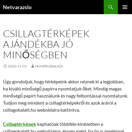
Kilépés
Keresés
Netvarazslo
a
ELSŐDL
tartalomba
MENÜ
CSILLAGTÉRKÉPEK
AJÁNDÉKBA JÓ
MINŐSÉGBEN
2020-11-01
HUNPROBALAZS
Úgy gondoljuk, hogy térképeink akkor néznek ki a legjobban,
ha kiváló minőségű papírra nyomtatjuk őket. Mindig magas
minőségű papírt használunk és nagy felbontással nyomtatunk.
Tudjon meg mindent a csillagtérképekről és azok áráról a
csillagokalatt.hu weboldalra kattintva.
Csillagtérképek
kaphatóak többféle kinézetben a
csillagokalatt.hu weboldalon, éppen ezért, ha ön is meglepné