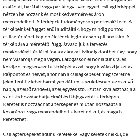
családját, barátait vagy párját egy ilyen egyedi csillagtérképpel,
nézzen be hozzánk és most kedvezményes áron
megrendelheti. A térképek tudományosan pontosak? Igen. A
térképeinket függetlenül auditálták, hogy mindig pontos
csillagtérképet kapjon életének legfontosabb pillanataira. A
térkép ára a méretétől függ. Javasoljuk a tervezés
megkezdését, és látni fogja az árakat. Mindig dönthet úgy, hogy
nem vásárolja meg a végén. Látogasson el honlapunkra, és
kezdje el megtervezni a térképét azzal, hogy kiválasztja azt az
időpontot és helyet, ahonnan a csillagképeket meg szeretné
jeleníteni. Ez lehet bármilyen dátum, a születésnap, az esküvő
napja, az első randevú, az eljegyzés stb. Ezután kiválaszthatja a
színt, és hozzáadhatja címét és lábjegyzetét a térképen.
Keretet is hozzáadhat a térképéhez miután hozzáadta a
kosarához, vagy megrendelheti a keret nélkül, és maga is
keretezheti.
Csillagtérképeket adunk keretekkel vagy keretek nélkül, de