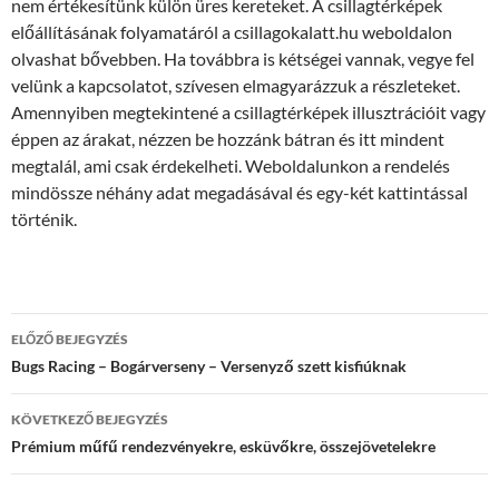
nem értékesítünk külön üres kereteket. A csillagtérképek
előállításának folyamatáról a csillagokalatt.hu weboldalon
olvashat bővebben. Ha továbbra is kétségei vannak, vegye fel
velünk a kapcsolatot, szívesen elmagyarázzuk a részleteket.
Amennyiben megtekintené a csillagtérképek illusztrációit vagy
éppen az árakat, nézzen be hozzánk bátran és itt mindent
megtalál, ami csak érdekelheti. Weboldalunkon a rendelés
mindössze néhány adat megadásával és egy-két kattintással
történik.
Bejegyzés
ELŐZŐ BEJEGYZÉS
navigáció
Bugs Racing – Bogárverseny – Versenyző szett kisfiúknak
KÖVETKEZŐ BEJEGYZÉS
Prémium műfű rendezvényekre, esküvőkre, összejövetelekre