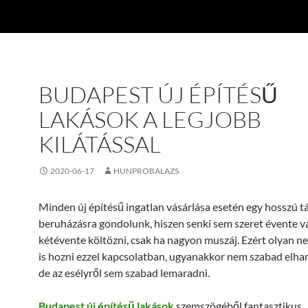
BUDAPEST ÚJ ÉPÍTÉSŰ
LAKÁSOK A LEGJOBB
KILÁTÁSSAL
2020-06-17
HUNPROBALAZS
Minden új építésű ingatlan vásárlása esetén egy hosszú t
beruházásra gondolunk, hiszen senki sem szeret évente v
kétévente költözni, csak ha nagyon muszáj. Ezért olyan n
is hozni ezzel kapcsolatban, ugyanakkor nem szabad elha
de az esélyről sem szabad lemaradni.
Budapest új építésű lakások
szemszögéből fantasztikus