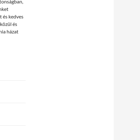
ztonságban,
inket
t és kedves
 közül és
nia házat