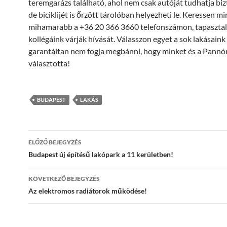
teremgarázs található, ahol nem csak autóját tudhatja bi
de biciklijét is őrzött tárolóban helyezheti le. Keressen m
mihamarabb a +36 20 366 3660 telefonszámon, tapasztal
kollégáink várják hívását. Válasszon egyet a sok lakásaink
garantáltan nem fogja megbánni, hogy minket és a Pannó
választotta!
BUDAPEST
LAKÁS
Bejegyzés
ELŐZŐ BEJEGYZÉS
navigáció
Budapest új építésű lakópark a 11 kerületben!
KÖVETKEZŐ BEJEGYZÉS
Az elektromos radiátorok működése!