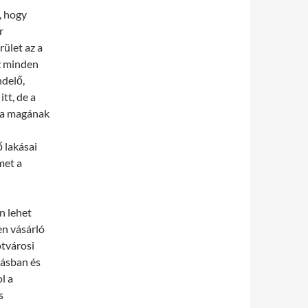
, hogy
r
rület az a
z minden
ndelő,
tt, de a
lja magának
 lakásai
met a
n lehet
en vásárló
ótvárosi
tásban és
l a
s