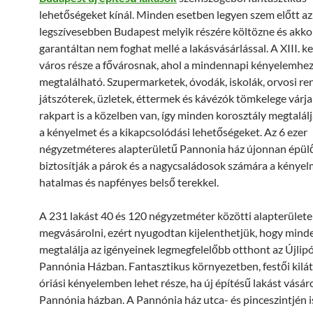
lehetőségeket kínál. Minden esetben legyen szem előtt az
legszívesebben Budapest melyik részére költözne és akko
garantáltan nem foghat mellé a lakásvásárlással. A XIII. ke
város része a fővárosnak, ahol a mindennapi kényelemhe
megtalálható. Szupermarketek, óvodák, iskolák, orvosi re
játszóterek, üzletek, éttermek és kávézók tömkelege várja i
rakpart is a közelben van, így minden korosztály megtalá
a kényelmet és a kikapcsolódási lehetőségeket. Az 6 ezer
négyzetméteres alapterületű Pannonia ház újonnan épülő
biztosítják a párok és a nagycsaládosok számára a kényel
hatalmas és napfényes belső terekkel.
A 231 lakást 40 és 120 négyzetméter közötti alapterülete
megvásárolni, ezért nyugodtan kijelenthetjük, hogy mind
megtalálja az igényeinek legmegfelelőbb otthont az Újlip
Pannónia Házban. Fantasztikus környezetben, festői kilá
óriási kényelemben lehet része, ha új építésű lakást vásáro
Pannónia házban. A Pannónia ház utca- és pinceszintjén i