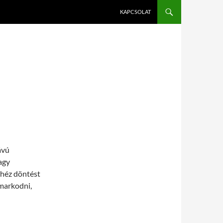
KAPCSOLAT
ávú
agy
ehéz döntést
markodni,