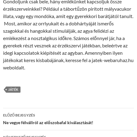
Gondoljunk csak bele, hány emlékünket kapcsoljuk össze
érzékszerveinkkel? Például a tábortűzön pirított mályvacukor
illata, vagy egy mondóka, amit egy gyerekkori barátjától tanult.
Most, amikor az orrlyukait és a dobhártyáját ismerős
szagokkal és hangokkal stimulálják, az agya felidézi az
emlékezést a nosztalgikus időkre. Számos előnnyel jár, ha a
gyerekek részt vesznek az érzékszervi játékban, beleértve az
idegi kapcsolatok kiépítését az agyban. Amennyiben ilyen
játékokat keres kisbabájának, keresse fel a jatek-webaruhaz.hu
weboldalt.
JÁTÉK
Bejegyzés
ELŐZŐ BEJEGYZÉS
navigáció
Ne vegye félvállról az előszobafal kiválasztását!