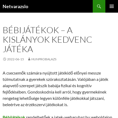
Kilépés
Keresés
Netvarazslo
a
ELSŐDL
tartalomba
MENÜ
BÉBIJÁTÉKOK – A
KISLÁNYOK KEDVENC
JÁTÉKA
2022-06-15
HUNPROBALAZS
A csecsemők számára nyújtott játékidő előnyei messze
túlmutatnak a gyerekek szórakoztatásán. Valójában a játék
alapvető szerepet játszik babája fizikai és kognitív
fejlődésében. Gondoskodnia kell arról, hogy gyermekének
rengeteg lehetősége legyen különféle játékokkal játszani,
beleértve az érzékszervi játékokat is.
Bébijátékok
rendelhetőek a jatek-webaruhaz.hu weboldalon,