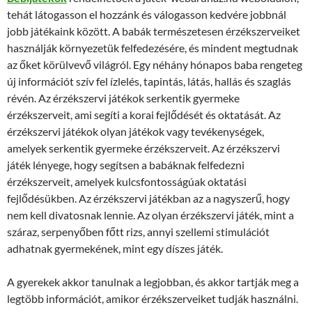
tehát látogasson el hozzánk és válogasson kedvére jobbnál
jobb játékaink között. A babák természetesen érzékszerveiket
használják környezetük felfedezésére, és mindent megtudnak
az őket körülvevő világról. Egy néhány hónapos baba rengeteg
új információt szív fel ízlelés, tapintás, látás, hallás és szaglás
révén. Az érzékszervi játékok serkentik gyermeke
érzékszerveit, ami segíti a korai fejlődését és oktatását. Az
érzékszervi játékok olyan játékok vagy tevékenységek,
amelyek serkentik gyermeke érzékszerveit. Az érzékszervi
játék lényege, hogy segítsen a babáknak felfedezni
érzékszerveit, amelyek kulcsfontosságúak oktatási
fejlődésükben. Az érzékszervi játékban az a nagyszerű, hogy
nem kell divatosnak lennie. Az olyan érzékszervi játék, mint a
száraz, serpenyőben főtt rizs, annyi szellemi stimulációt
adhatnak gyermekének, mint egy díszes játék.
A gyerekek akkor tanulnak a legjobban, és akkor tartják meg a
legtöbb információt, amikor érzékszerveiket tudják használni.