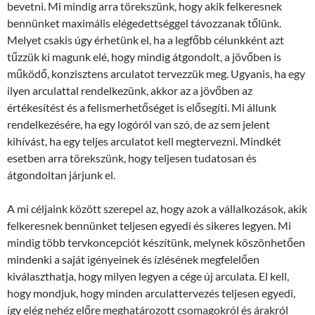
bevetni. Mi mindig arra törekszünk, hogy akik felkeresnek
bennünket maximális elégedettséggel távozzanak tőlünk.
Melyet csakis úgy érhetünk el, ha a legfőbb célunkként azt
tűzzük ki magunk elé, hogy mindig átgondolt, a jövőben is
működő, konzisztens arculatot tervezzük meg. Ugyanis, ha egy
ilyen arculattal rendelkezünk, akkor az a jövőben az
értékesítést és a felismerhetőséget is elősegíti. Mi állunk
rendelkezésére, ha egy logóról van szó, de az sem jelent
kihívást, ha egy teljes arculatot kell megtervezni. Mindkét
esetben arra törekszünk, hogy teljesen tudatosan és
átgondoltan járjunk el.
A mi céljaink között szerepel az, hogy azok a vállalkozások, akik
felkeresnek bennünket teljesen egyedi és sikeres legyen. Mi
mindig több tervkoncepciót készítünk, melynek köszönhetően
mindenki a saját igényeinek és ízlésének megfelelően
kiválaszthatja, hogy milyen legyen a cége új arculata. El kell,
hogy mondjuk, hogy minden arculattervezés teljesen egyedi,
így elég nehéz előre meghatározott csomagokról és árakról