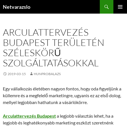
Kilépés
Keresés
Netvarazslo
a
ELSŐDL
tartalomba
MENÜ
ARCULATTERVEZÉS
BUDAPEST TERÜLETÉN
SZÉLESKÖRŰ
SZOLGÁLTATÁSOKKAL
2019-03-15
HUNPROBALAZS
Egy vállalkozás életében nagyon fontos, hogy oda figyeljünk a
küllemre és a megfelelő marketingre, ugyanis ez az első dolog,
mellyel legjobban hathatunk a vásárlókörre.
Arculattervezés Budapest
a legjobb választás lehet, ha a
legjobb és leghatékonyabb marketing eszközt szeretnénk