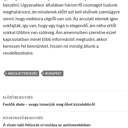
beszélni. Ugyanakkor általában három fő csomagot tudunk
meghatározni, de mindenek előtt azt kell elsőnek szemügyre
venni, hogy mekkora cégről van szó. Az arculati elemek igen
sokfajták, így van, hogy egy logó is elegendő, ám néha ettől
sokkal többre van szükség. Ám amennyiben szeretne ezzel
kapcsolatban minél több információt megtudni, akkor
keressen fel bennünket, hiszen mi mindig állunk a
rendelkezésére.
ARCULATTERVEZÉS
BUDAPEST
Bejegyzés
ELŐZŐ BEJEGYZÉS
navigáció
Festők élete – avagy ismerjük meg őket közelebbről
KÖVETKEZŐ BEJEGYZÉS
A vízen való felúszás orvoslása az autóvezetésben