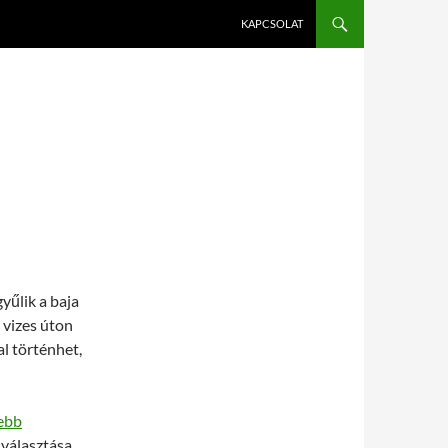
KAPCSOLAT
yűlik a baja
 vizes úton
l történhet,
ebb
 választása