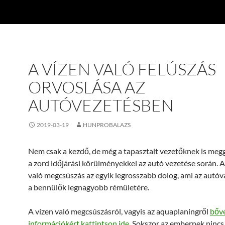
A VÍZEN VALÓ FELÚSZÁS
ORVOSLÁSA AZ
AUTÓVEZETÉSBEN
2019-03-19
HUNPROBALAZS
Nem csak a kezdő, de még a tapasztalt vezetőknek is megg
a zord időjárási körülményekkel az autó vezetése során. A
való megcsúszás az egyik legrosszabb dolog, ami az autóva
a bennülők legnagyobb rémületére.
A vízen való megcsúszásról, vagyis az aquaplaningről
bőv
információkért kattintson ide
. Sokszor az embernek nincs