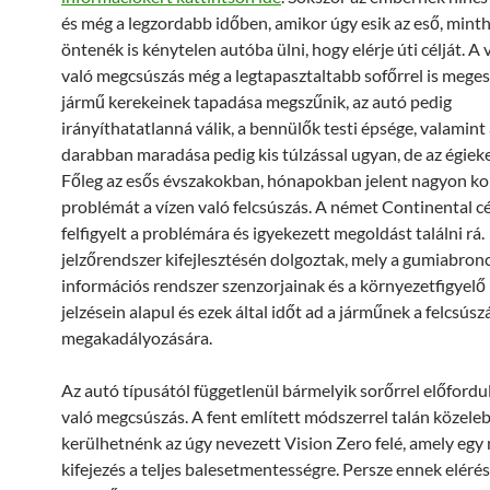
és még a legzordabb időben, amikor úgy esik az eső, mint
öntenék is kénytelen autóba ülni, hogy elérje úti célját. A 
való megcsúszás még a legtapasztaltabb sofőrrel is meges
jármű kerekeinek tapadása megszűnik, az autó pedig
irányíthatatlanná válik, a bennülők testi épsége, valamint
darabban maradása pedig kis túlzással ugyan, de az égiek
Főleg az esős évszakokban, hónapokban jelent nagyon k
problémát a vízen való felcsúszás. A német Continental c
felfigyelt a problémára és igyekezett megoldást találni rá
jelzőrendszer kifejlesztésén dolgoztak, mely a gumiabron
információs rendszer szenzorjainak és a környezetfigyel
jelzésein alapul és ezek által időt ad a járműnek a felcsúsz
megakadályozására.
Az autó típusától függetlenül bármelyik sorőrrel előfordu
való megcsúszás. A fent említett módszerrel talán közele
kerülhetnénk az úgy nevezett Vision Zero felé, amely egy
kifejezés a teljes balesetmentességre. Persze ennek eléré