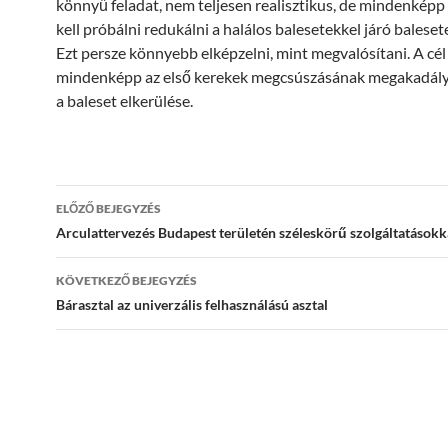
könnyű feladat, nem teljesen realisztikus, de mindenképp a
kell próbálni redukálni a halálos balesetekkel járó balese
Ezt persze könnyebb elképzelni, mint megvalósítani. A cél
mindenképp az első kerekek megcsúszásának megakadály
a baleset elkerülése.
Bejegyzés
ELŐZŐ BEJEGYZÉS
navigáció
Arculattervezés Budapest területén széleskörű szolgáltatásokk
KÖVETKEZŐ BEJEGYZÉS
Bárasztal az univerzális felhasználású asztal