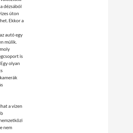
ha dézsából
vizes úton
het. Ekkor a
 az autó egy
en múlik.
omoly
égcsoport is
. Egy olyan
cs
ő kamerák
ás
lhat a vízen
bb
 nemzetközi
se nem