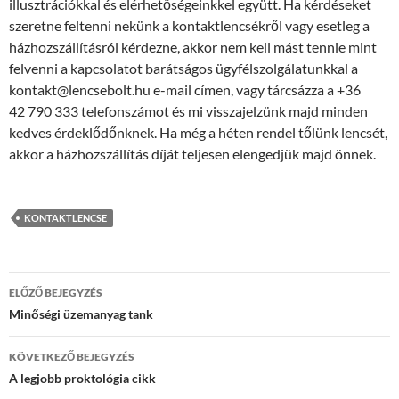
illusztrációkkal és elérhetőségeinkkel együtt. Ha kérdéseket
szeretne feltenni nekünk a kontaktlencsékről vagy esetleg a
házhozszállításról kérdezne, akkor nem kell mást tennie mint
felvenni a kapcsolatot barátságos ügyfélszolgálatunkkal a
kontakt@lencsebolt.hu e-mail címen, vagy tárcsázza a +36
42 790 333 telefonszámot és mi visszajelzünk majd minden
kedves érdeklődőnknek. Ha még a héten rendel tőlünk lencsét,
akkor a házhozszállítás díját teljesen elengedjük majd önnek.
KONTAKTLENCSE
Bejegyzés
ELŐZŐ BEJEGYZÉS
navigáció
Minőségi üzemanyag tank
KÖVETKEZŐ BEJEGYZÉS
A legjobb proktológia cikk