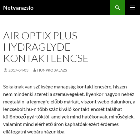
Kilépés
Keresés
Netvarazslo
a
ELSŐDL
tartalomba
MENÜ
AIR OPTIX PLUS
HYDRAGLYDE
KONTAKTLENCSE
2017-04-03
HUNPROBALAZS
Sokaknak van szüksége manapság kontaktlencsére, hiszen
nem mindenki szereti a szemüvegeket. Ilyenkor nagyon nehéz
megtalálni a legmegfelelőbb márkát, viszont weboldalunkon, a
lencsebolt.hu-n több száz kiváló kontaktlencsét találhat
különböző gyártóktól, amelyek mind hatékonyak, minőségiek,
valamint mind elérhető áron kaphatóak ezért érdemes
ellátogatni webáruházunkba.