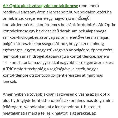
Air Optix plus hydraglyde kontaktlencse
rendlehető
rendkívül alacsony áron a lencsebolt.hu weboldalon, ezért ha
önnek is szüksége lenne egy nagyon jó minőségű
kontaktlencsére, akkor érdemes hozzánk fordulni. Az Air Optix
kontaktlencse egy havi viselésű darab, aminek alapanyaga
szilikon-hidrogél, ez az anyag az, ami lehetővé teszi a magas
oxigén áteresztő képességet. Ahhoz, hogy a szem mindig
egészséges legyen, nagy szükség van az oxigénre, éppen ezért
nem csak sima hidrogél alapanyagú a kontaktlencse, hanem
szilikont is tartalmaz, így sokkal nagyobb az oxigén áteresztés.
A TriComfort technológia segítségével elérték, hogy a
kontaktlencse ötször több oxigént eresszen át mint más
lencsék.
Amennyiben a továbbiakban is szívesen olvasna az air optix
plus hydraglyde kontaktlencséről, akkor nincs más dolga mint
fellátogatni weboldalunkat a lencsebolt.hu-t, hiszen itt
megtalálhatja majd a teljes kínálatot is az árakkal, az