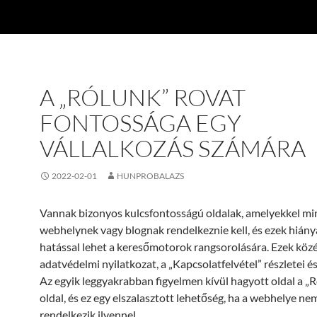
A „RÓLUNK” ROVAT
FONTOSSÁGA EGY
VÁLLALKOZÁS SZÁMÁRA
2022-02-01
HUNPROBALAZS
Vannak bizonyos kulcsfontosságú oldalak, amelyekkel m
webhelynek vagy blognak rendelkeznie kell, és ezek hiány
hatással lehet a keresőmotorok rangsorolására. Ezek közé
adatvédelmi nyilatkozat, a „Kapcsolatfelvétel” részletei és
Az egyik leggyakrabban figyelmen kívül hagyott oldal a „
oldal, és ez egy elszalasztott lehetőség, ha a webhelye ne
rendelkezik ilyennel.