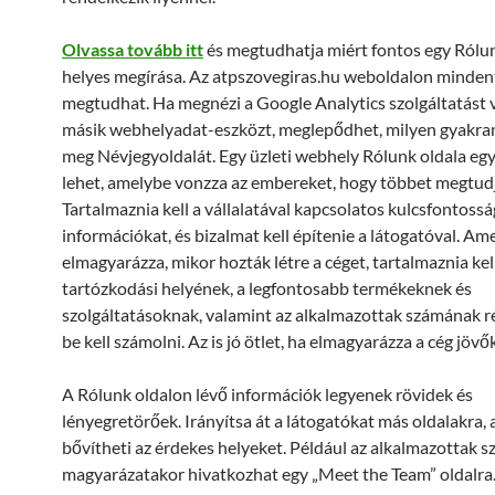
Olvassa tovább itt
és megtudhatja miért fontos egy Rólu
helyes megírása. Az atpszovegiras.hu weboldalon minden
megtudhat. Ha megnézi a Google Analytics szolgáltatást 
másik webhelyadat-eszközt, meglepődhet, milyen gyakran
meg Névjegyoldalát. Egy üzleti webhely Rólunk oldala egy
lehet, amelybe vonzza az embereket, hogy többet megtud
Tartalmaznia kell a vállalatával kapcsolatos kulcsfontoss
információkat, és bizalmat kell építenie a látogatóval. Ame
elmagyarázza, mikor hozták létre a céget, tartalmaznia kel
tartózkodási helyének, a legfontosabb termékeknek és
szolgáltatásoknak, valamint az alkalmazottak számának rés
be kell számolni. Az is jó ötlet, ha elmagyarázza a cég jövő
A Rólunk oldalon lévő információk legyenek rövidek és
lényegretörőek. Irányítsa át a látogatókat más oldalakra, 
bővítheti az érdekes helyeket. Például az alkalmazottak 
magyarázatakor hivatkozhat egy „Meet the Team” oldalra