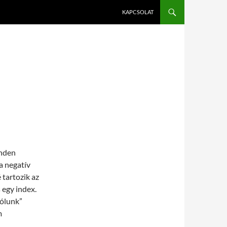
KAPCSOLAT
inden
a negatív
 tartozik az
 egy index.
Rólunk”
m