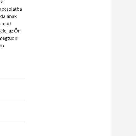
 a
apcsolatba
ldalának
humort
elel az Ön
 megtudni
en