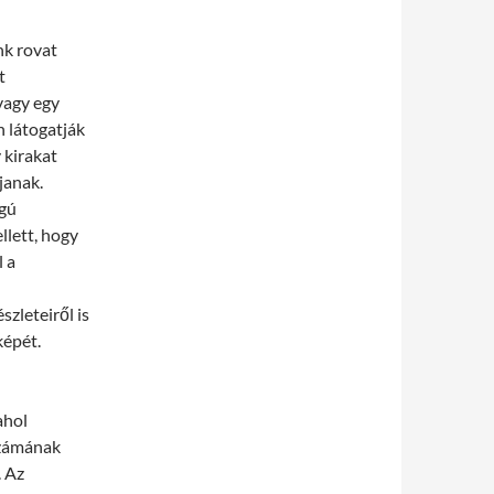
nk rovat
t
vagy egy
 látogatják
 kirakat
janak.
ágú
llett, hogy
l a
zleteiről is
képét.
ahol
számának
. Az