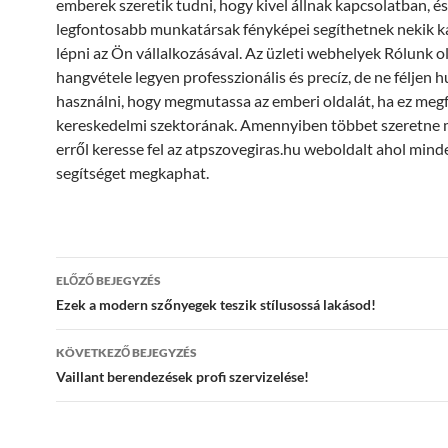
emberek szeretik tudni, hogy kivel állnak kapcsolatban, és
legfontosabb munkatársak fényképei segíthetnek nekik k
lépni az Ön vállalkozásával. Az üzleti webhelyek Rólunk o
hangvétele legyen professzionális és precíz, de ne féljen 
használni, hogy megmutassa az emberi oldalát, ha ez megf
kereskedelmi szektorának. Amennyiben többet szeretne
erről keresse fel az atpszovegiras.hu weboldalt ahol mind
segítséget megkaphat.
Bejegyzés
ELŐZŐ BEJEGYZÉS
navigáció
Ezek a modern szőnyegek teszik stílusossá lakásod!
KÖVETKEZŐ BEJEGYZÉS
Vaillant berendezések profi szervizelése!