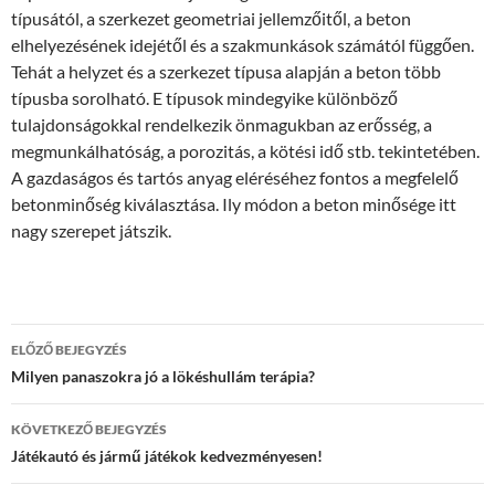
típusától, a szerkezet geometriai jellemzőitől, a beton
elhelyezésének idejétől és a szakmunkások számától függően.
Tehát a helyzet és a szerkezet típusa alapján a beton több
típusba sorolható. E típusok mindegyike különböző
tulajdonságokkal rendelkezik önmagukban az erősség, a
megmunkálhatóság, a porozitás, a kötési idő stb. tekintetében.
A gazdaságos és tartós anyag eléréséhez fontos a megfelelő
betonminőség kiválasztása. Ily módon a beton minősége itt
nagy szerepet játszik.
Bejegyzés
ELŐZŐ BEJEGYZÉS
navigáció
Milyen panaszokra jó a lökéshullám terápia?
KÖVETKEZŐ BEJEGYZÉS
Játékautó és jármű játékok kedvezményesen!