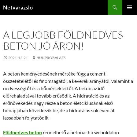
Kilépés
Keresés
Netvarazslo
a
ELSŐDL
tartalomba
MENÜ
A LEGJOBB FÖLDNEDVES
BETON JÓ ÁRON!
2021-12-21
HUNPROBALAZS
A beton keményedésének mértéke függ a cement
összetételétől és finomságától, a keverék arányától, valamint a
nedvességtől és a hőmérséklettől. A beton az idő
előrehaladtával tovább erősödik. A hidratáció és az
erőnövekedés nagy része a beton életciklusának első
hónapjában következik be, de a hidratálás sok éven át
lassabban folytatódik.
Földnedves beton
rendelhető a betonar.hu weboldalon