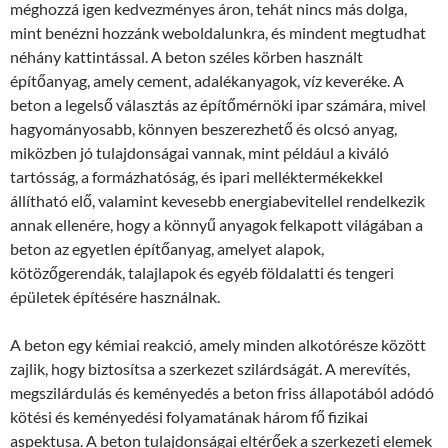
méghozzá igen kedvezményes áron, tehát nincs más dolga,
mint benézni hozzánk weboldalunkra, és mindent megtudhat
néhány kattintással. A beton széles körben használt
építőanyag, amely cement, adalékanyagok, víz keveréke. A
beton a legelső választás az építőmérnöki ipar számára, mivel
hagyományosabb, könnyen beszerezhető és olcsó anyag,
miközben jó tulajdonságai vannak, mint például a kiváló
tartósság, a formázhatóság, és ipari melléktermékekkel
állítható elő, valamint kevesebb energiabevitellel rendelkezik
annak ellenére, hogy a könnyű anyagok felkapott világában a
beton az egyetlen építőanyag, amelyet alapok,
kötözőgerendák, talajlapok és egyéb földalatti és tengeri
épületek építésére használnak.
A beton egy kémiai reakció, amely minden alkotórésze között
zajlik, hogy biztosítsa a szerkezet szilárdságát. A merevítés,
megszilárdulás és keményedés a beton friss állapotából adódó
kötési és keményedési folyamatának három fő fizikai
aspektusa. A beton tulajdonságai eltérőek a szerkezeti elemek