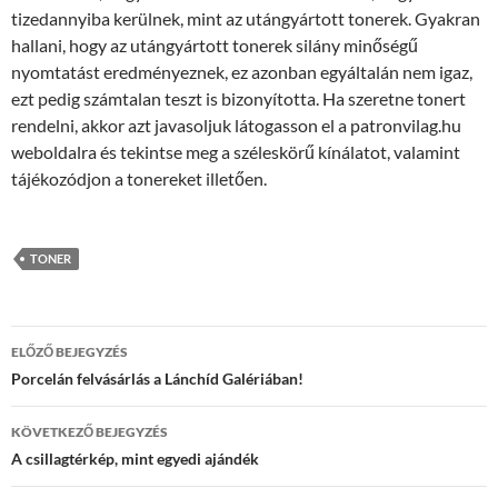
tizedannyiba kerülnek, mint az utángyártott tonerek. Gyakran
hallani, hogy az utángyártott tonerek silány minőségű
nyomtatást eredményeznek, ez azonban egyáltalán nem igaz,
ezt pedig számtalan teszt is bizonyította. Ha szeretne tonert
rendelni, akkor azt javasoljuk látogasson el a patronvilag.hu
weboldalra és tekintse meg a széleskörű kínálatot, valamint
tájékozódjon a tonereket illetően.
TONER
Bejegyzés
ELŐZŐ BEJEGYZÉS
navigáció
Porcelán felvásárlás a Lánchíd Galériában!
KÖVETKEZŐ BEJEGYZÉS
A csillagtérkép, mint egyedi ajándék