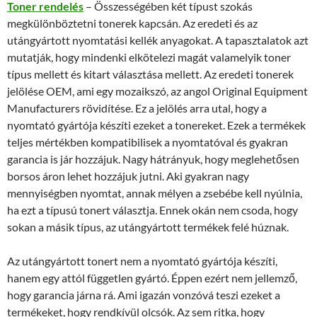
Toner rendelés
– Összességében két típust szokás
megkülönböztetni tonerek kapcsán. Az eredeti és az
utángyártott nyomtatási kellék anyagokat. A tapasztalatok azt
mutatják, hogy mindenki elkötelezi magát valamelyik toner
típus mellett és kitart választása mellett. Az eredeti tonerek
jelölése OEM, ami egy mozaikszó, az angol Original Equipment
Manufacturers rövidítése. Ez a jelölés arra utal, hogy a
nyomtató gyártója készíti ezeket a tonereket. Ezek a termékek
teljes mértékben kompatibilisek a nyomtatóval és gyakran
garancia is jár hozzájuk. Nagy hátrányuk, hogy meglehetősen
borsos áron lehet hozzájuk jutni. Aki gyakran nagy
mennyiségben nyomtat, annak mélyen a zsebébe kell nyúlnia,
ha ezt a típusú tonert választja. Ennek okán nem csoda, hogy
sokan a másik típus, az utángyártott termékek felé húznak.
Az utángyártott tonert nem a nyomtató gyártója készíti,
hanem egy attól független gyártó. Éppen ezért nem jellemző,
hogy garancia járna rá. Ami igazán vonzóvá teszi ezeket a
termékeket, hogy rendkívül olcsók. Az sem ritka, hogy