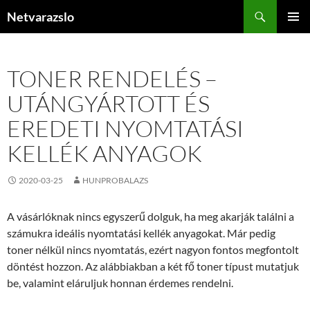
Kilépés
Keresés
Netvarazslo
a
ELSŐDL
tartalomba
MENÜ
TONER RENDELÉS –
UTÁNGYÁRTOTT ÉS
EREDETI NYOMTATÁSI
KELLÉK ANYAGOK
2020-03-25
HUNPROBALAZS
A vásárlóknak nincs egyszerű dolguk, ha meg akarják találni a
számukra ideális nyomtatási kellék anyagokat. Már pedig
toner nélkül nincs nyomtatás, ezért nagyon fontos megfontolt
döntést hozzon. Az alábbiakban a két fő toner típust mutatjuk
be, valamint eláruljuk honnan érdemes rendelni.