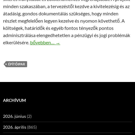
minden szakaszában, a tervezéstől kezdve a kivitelezésig és az
átadásig, gondos dokumentálás szükséges, hogy minden
részlet megfelelően legyen kezelve és nyomon követhető. A
költségek, határidők és egyéb fontos tényezők pontos
adminisztrálása elengedhetetlen a pénzügyi és jogi problémák
Építőipari beruházások lebonyolítása: A siker kulc
elkerülésére.
bővebben…
→
ÉPÍTŐIPAR
ARCHÍVUM
2026. június
(2)
2026. április
(865)