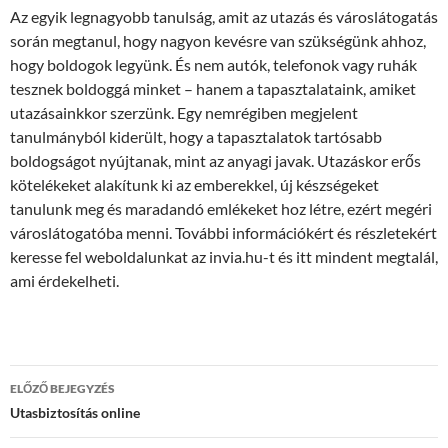
Az egyik legnagyobb tanulság, amit az utazás és városlátogatás
során megtanul, hogy nagyon kevésre van szükségünk ahhoz,
hogy boldogok legyünk. És nem autók, telefonok vagy ruhák
tesznek boldoggá minket – hanem a tapasztalataink, amiket
utazásainkkor szerzünk. Egy nemrégiben megjelent
tanulmányból kiderült, hogy a tapasztalatok tartósabb
boldogságot nyújtanak, mint az anyagi javak. Utazáskor erős
kötelékeket alakítunk ki az emberekkel, új készségeket
tanulunk meg és maradandó emlékeket hoz létre, ezért megéri
városlátogatóba menni. További információkért és részletekért
keresse fel weboldalunkat az invia.hu-t és itt mindent megtalál,
ami érdekelheti.
Bejegyzés
ELŐZŐ BEJEGYZÉS
navigáció
Utasbiztosítás online