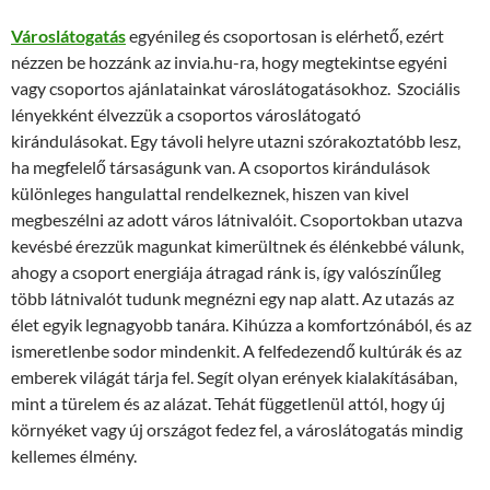
Városlátogatás
egyénileg és csoportosan is elérhető, ezért
nézzen be hozzánk az invia.hu-ra, hogy megtekintse egyéni
vagy csoportos ajánlatainkat városlátogatásokhoz. Szociális
lényekként élvezzük a csoportos városlátogató
kirándulásokat. Egy távoli helyre utazni szórakoztatóbb lesz,
ha megfelelő társaságunk van. A csoportos kirándulások
különleges hangulattal rendelkeznek, hiszen van kivel
megbeszélni az adott város látnivalóit. Csoportokban utazva
kevésbé érezzük magunkat kimerültnek és élénkebbé válunk,
ahogy a csoport energiája átragad ránk is, így valószínűleg
több látnivalót tudunk megnézni egy nap alatt. Az utazás az
élet egyik legnagyobb tanára. Kihúzza a komfortzónából, és az
ismeretlenbe sodor mindenkit. A felfedezendő kultúrák és az
emberek világát tárja fel. Segít olyan erények kialakításában,
mint a türelem és az alázat. Tehát függetlenül attól, hogy új
környéket vagy új országot fedez fel, a városlátogatás mindig
kellemes élmény.