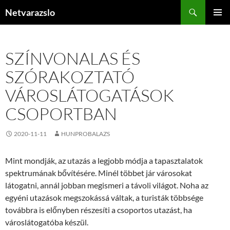
Kilépés
Keresés
Netvarazslo
a
ELSŐDL
tartalomba
MENÜ
SZÍNVONALAS ÉS
SZÓRAKOZTATÓ
VÁROSLÁTOGATÁSOK
CSOPORTBAN
2020-11-11
HUNPROBALAZS
Mint mondják, az utazás a legjobb módja a tapasztalatok
spektrumának bővítésére. Minél többet jár városokat
látogatni, annál jobban megismeri a távoli világot. Noha az
egyéni utazások megszokássá váltak, a turisták többsége
továbbra is előnyben részesíti a csoportos utazást, ha
városlátogatóba készül.