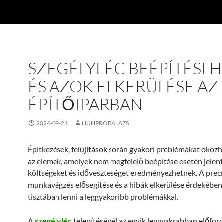
SZEGÉLYLÉC BEÉPÍTÉSI 
ÉS AZOK ELKERÜLÉSE AZ
ÉPÍTŐIPARBAN
2024-09-21
HUNPROBALAZS
Építkezések, felújítások során gyakori problémákat okoz
az elemek, amelyek nem megfelelő beépítése esetén jelen
költségeket és időveszteséget eredményezhetnek. A prec
munkavégzés elősegítése és a hibák elkerülése érdekébe
tisztában lenni a leggyakoribb problémákkal.
A
szegélyléc
telepítésénél az egyik leggyakrabban előfor