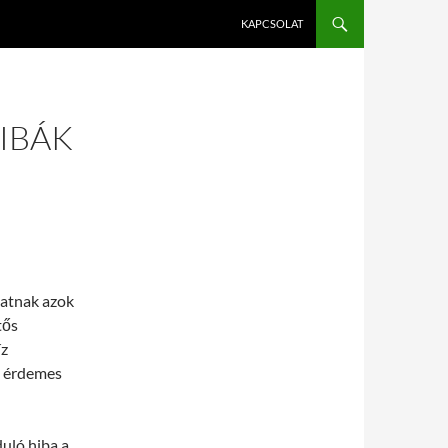
KAPCSOLAT
HIBÁK
hatnak azok
tős
íz
n érdemes
duló hiba a