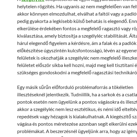
helytelen rögzítés. Ha ugyanis az nem megfelelően van fel
akkor könnyen elmozdulhat, elválhat a faltól vagy a padló
pedig gyakorta a legkisebb külső behatás is elegendő. En
elkerülése érdekében fontos a megfelelő ragasztó vagy rö
kiválasztása, amely biztosítja a szegélyléc stabilitását. Á
hárul elegendő figyelem a kérdésre, ám a falak és a padlók
előkészítése úgyszintén kulcsfontosságú, lévén az egyene
felületek is okozhatják a szegélyléc nem megfelelő illeszk
felületet először síkba kell hozni, majd meg kell tisztítani 
szükséges gondoskodni a megfelelő ragasztási technikáról
Egy másik sűrűn előforduló problémaforrás a tökéletlen
illesztéseknél jelentkezik. Tudniillik, ha a sarkok és a csatl
pontok esetén nem ügyelünk a pontos vágásokra és illesz
akkor a szegélyléc nem lesz esztétikus, és némi idő eltelté
repedések vagy hézagok is kialakulhatnak. A kiegészítő s
vágása és pontos méretezése azonban segít elkerülni ezek
problémákat. A beszerzésnél ügyeljünk arra, hogy az igé