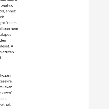
fogatva,
tól, ehhez
nek
gzítő elem
ltalában nem
 alapos
tlen
edését. A
és ezután
.
akozási
tésekre,
vel akár
zakszerű
et a
nyeknek