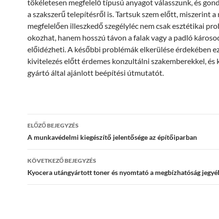
tökéletesen megfelelő típusú anyagot válasszunk, és go
a szakszerű telepítésről is. Tartsuk szem előtt, miszerint 
megfelelően illeszkedő szegélyléc nem csak esztétikai pr
okozhat, hanem hosszú távon a falak vagy a padló károsod
előidézheti. A későbbi problémák elkerülése érdekében e
kivitelezés előtt érdemes konzultálni szakemberekkel, és 
gyártó által ajánlott beépítési útmutatót.
Bejegyzés
ELŐZŐ BEJEGYZÉS
navigáció
A munkavédelmi kiegészítő jelentősége az építőiparban
KÖVETKEZŐ BEJEGYZÉS
Kyocera utángyártott toner és nyomtató a megbízhatóság jegy