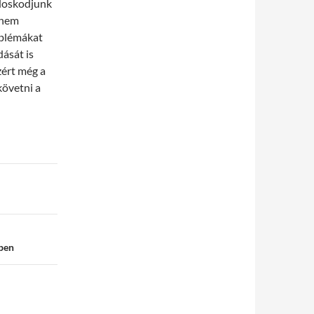
ndoskodjunk
a nem
oblémákat
ását is
zért még a
követni a
ében