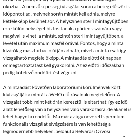
okozhat. A nemzőképességi vizsgálat során a beteg először is
időpontot ad, melynek során mintát kell adnia, melyre
kétféleképp kerülhet sor. A helyszínen steril mintagyűjtőben,
erre külön helységet biztosítanak a páciens számára vagy
magával is viheti a mintát, szintén steril mintagyűjtőben, a
levétel után maximum másfél órával. Fontos, hogy a minta
kizárólag maszturbáció útján adható, mivel a minta csak így
vizsgálható megfelelőképp. A mintaadás előtti öt napban
önmegtartóztatást kell gyakorolni. Az ez előtti időszakban
pedig kötelező ondóürítést végezni.
A mintaadást követően laboratóriumi körülmények közt
kivizsgálják a mintát a WHO előírásainak megfelelően. A
vizsgálat több, mint két órán keresztül is eltarthat, így ez idő
alatt lehetőség van a helyszínen való várakozásra, de akár el is
lehet hagyni a rendelőt. Ma már az úgy nevezett spermium
funkcionális vizsgálat elvégzésére is van lehetőség a
legmodernebb helyeken, például a Belvárosi Orvosi