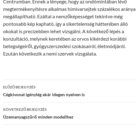
Centrumban. Ennek a lényege, hogy az ondómintában lévő
megtermékenyítésre alkalmas hímivarsejtek százalékos aránya
megállapítható. Ezáltal a nemzőképességet tekintve még
pontosabb kép kapható, így a sikertelenség hátterében álló
okokat is precízebben lehet vizsgálni. A következő lépés a
konzultáció, melynek keretében az orvos kikérdezi korábbi
betegségeiről, gyógyszerszedési szokásairól, életmódjáról.
Ezután következik a nemi szervek vizsgálata.
Bejegyzés
ELŐZŐ BEJEGYZÉS
navigáció
Cégkivonat igénylég akár idegen nyelven is
KÖVETKEZŐ BEJEGYZÉS
Üzemanyagszűrő minden modellhez