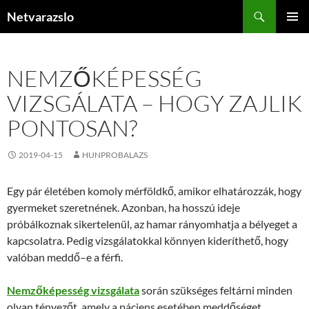
Kilépés
Keresés
Netvarazslo
a
ELSŐDL
tartalomba
MENÜ
NEMZŐKÉPESSÉG
VIZSGÁLATA – HOGY ZAJLIK
PONTOSAN?
2019-04-15
HUNPROBALAZS
Egy pár életében komoly mérföldkő, amikor elhatározzák, hogy
gyermeket szeretnének. Azonban, ha hosszú ideje
próbálkoznak sikertelenül, az hamar rányomhatja a bélyeget a
kapcsolatra. Pedig vizsgálatokkal könnyen kideríthető, hogy
valóban meddő–e a férfi.
Nemzőképesség vizsgálata
során szükséges feltárni minden
olyan tényezőt, amely a páciens esetében meddőséget