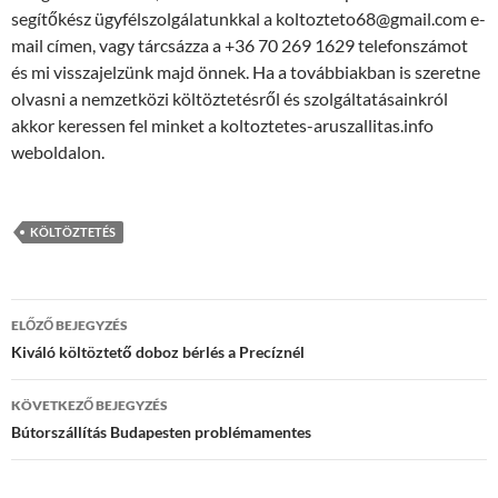
segítőkész ügyfélszolgálatunkkal a koltozteto68@gmail.com e-
mail címen, vagy tárcsázza a +36 70 269 1629 telefonszámot
és mi visszajelzünk majd önnek. Ha a továbbiakban is szeretne
olvasni a nemzetközi költöztetésről és szolgáltatásainkról
akkor keressen fel minket a koltoztetes-aruszallitas.info
weboldalon.
KÖLTÖZTETÉS
Bejegyzés
ELŐZŐ BEJEGYZÉS
navigáció
Kiváló költöztető doboz bérlés a Precíznél
KÖVETKEZŐ BEJEGYZÉS
Bútorszállítás Budapesten problémamentes