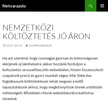
Kilépés
Keresés
Netvarazslo
a
ELSŐDL
tartalomba
MENÜ
NEMZETKÖZI
KÖLTÖZTETÉS JÓ ÁRON
2017-10-13
HUNPROBALAZS
Ha azt szeretné, hogy csomagjai gyorsan és biztonságosan
elérjenek új lakóhelyére, akkor hozzánk forduljon a
koltoztetes-aruszallitas.info weboldalon, hiszen összeszokott
csapatunk precíz és gyors munkát végez. Már több éve
foglalkozunk költöztetéssel, tehát megvan a kellő
tapasztalatunk ahhoz, hogy megkönnyítsük önnek a költözés
nehézségeit. Bővebben rólunk weboldalunkra kattintva
olvashat.