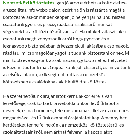
Nemzetközi költöztetés
igen jó áron elérhető a koltoztetes-
aruszallitas.info weboldalon, ezért ha ön is rászánta magát a
költözésre, akkor mindenképpen jó helyen jár nálunk, hiszen
csapatunk gyors és precíz, ráadásul szakszerű munkát
végeznek ha a költöztetésről van szó. Ha minket választ, akkor
csapatunk megbizonyosodik arról hogy gyorsan és a
legnagyobb biztonságban érkezzenek új lakásába a csomagok,
ráadásul mi csomagolóanyagot is tudunk biztosítani önnek. Mi
már több éve vagyunk a szakmában, így több nehéz helyzetet
is kezelni tudtunk már. Gépparkunk jól felszerelt, és mi voltunk
az elsők a piacon, akik segíteni tudtak a nemzetközi
költözésben a családoknak akik külföldre költöztek.
Ha szeretne tőlünk árajánlatot kérni, akkor erre is van
lehetősége, csak töltse ki a weboldalunkon levő űrlapot a
nevének, e-mail címének, telefonszámának, illetve üzenetének
megadásával és tőlünk azonnal árajánlatot kap. Amennyiben
kérdéseket tenne fel nekünk a nemzetközi költöztetésről és
szolgáltatásainkról, nem árthat felvenni a kapcsolatot