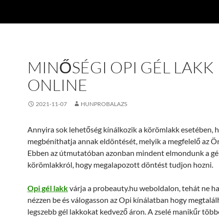
MINŐSÉGI OPI GÉL LAKK
ONLINE
2021-11-07
HUNPROBALAZS
Annyira sok lehetőség kínálkozik a körömlakk esetében, 
megbéníthatja annak eldöntését, melyik a megfelelő az Ö
Ebben az útmutatóban azonban mindent elmondunk a gé
körömlakkról, hogy megalapozott döntést tudjon hozni.
Opi gél lakk
várja a probeauty.hu weboldalon, tehát ne h
nézzen be és válogasson az Opi kínálatban hogy megtalál
legszebb gél lakkokat kedvező áron. A zselé manikűr többe