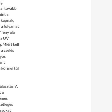
ig
kal tovább
int a
 kapnak,
n a folyamat
 fény alá
az UV
. Miért kell
a zselés
nyos
fent
a körmei túl
álasztás. A
t a
demes
setleges
a sokat