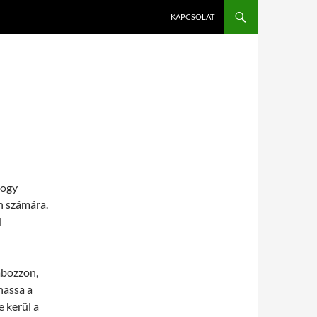
KAPCSOLAT
hogy
n számára.
l
abozzon,
hassa a
 kerül a