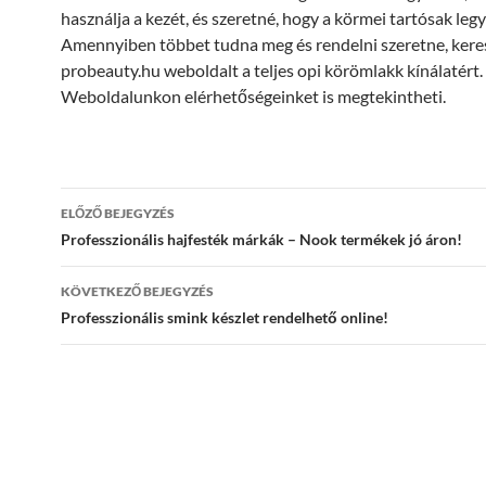
használja a kezét, és szeretné, hogy a körmei tartósak leg
Amennyiben többet tudna meg és rendelni szeretne, keres
probeauty.hu weboldalt a teljes opi körömlakk kínálatért.
Weboldalunkon elérhetőségeinket is megtekintheti.
Bejegyzés
ELŐZŐ BEJEGYZÉS
navigáció
Professzionális hajfesték márkák – Nook termékek jó áron!
KÖVETKEZŐ BEJEGYZÉS
Professzionális smink készlet rendelhető online!