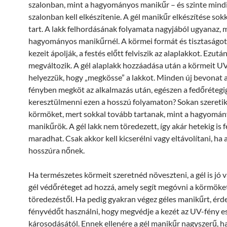
szalonban, mint a hagyományos manikűr – és szinte mind
szalonban kell elkészítenie. A gél manikűr elkészítése sok
tart. A lakk felhordásának folyamata nagyjából ugyanaz, m
hagyományos manikűrnél. A körmei formát és tisztaságot
kezeit ápolják, a festés előtt felviszik az alaplakkot. Ezutá
megváltozik. A gél alaplakk hozzáadása után a körmeit UV
helyezzük, hogy „megkösse” a lakkot. Minden új bevonat 
fényben megköt az alkalmazás után, egészen a fedőrétegig
keresztülmenni ezen a hosszú folyamaton? Sokan szeretik 
körmöket, mert sokkal tovább tartanak, mint a hagyomá
manikűrök. A gél lakk nem töredezett, így akár hetekig is 
maradhat. Csak akkor kell kicserélni vagy eltávolítani, ha 
hosszúra nőnek.
Ha természetes körmeit szeretnéd növeszteni, a gél is jó v
gél védőréteget ad hozzá, amely segít megóvni a körmöke
töredezéstől. Ha pedig gyakran végez géles manikűrt, ér
fényvédőt használni, hogy megvédje a kezét az UV-fény e
károsodásától. Ennek ellenére a gél manikűr nagyszerű, h