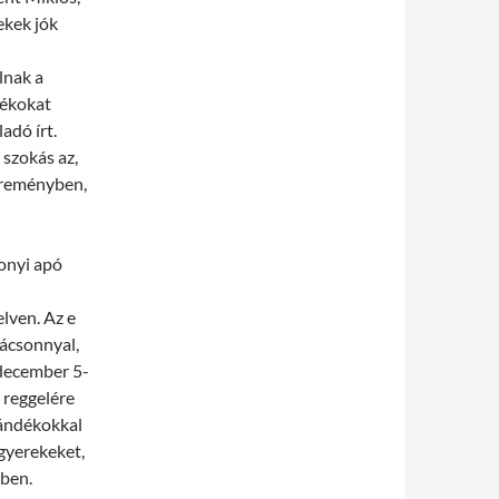
ekek jók
lnak a
dékokat
adó írt.
szokás az,
 reményben,
sonyi apó
elven. Az e
ácsonnyal,
 december 5-
6 reggelére
jándékokkal
 gyerekeket,
vben.