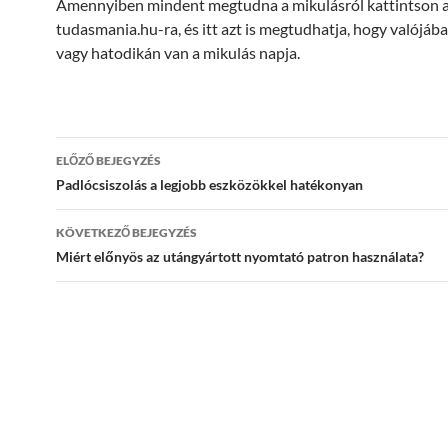
Amennyiben mindent megtudna a mikulásról kattintson 
tudasmania.hu-ra, és itt azt is megtudhatja, hogy valójáb
vagy hatodikán van a mikulás napja.
Bejegyzés
ELŐZŐ BEJEGYZÉS
navigáció
Padlócsiszolás a legjobb eszközökkel hatékonyan
KÖVETKEZŐ BEJEGYZÉS
Miért előnyös az utángyártott nyomtató patron használata?