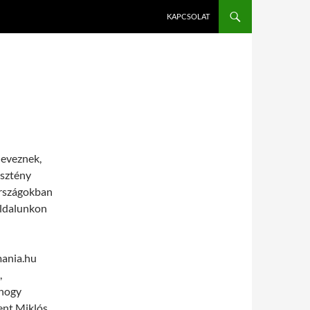
KAPCSOLAT
neveznek,
esztény
országokban
oldalunkon
mania.hu
,
 hogy
ent Miklós,