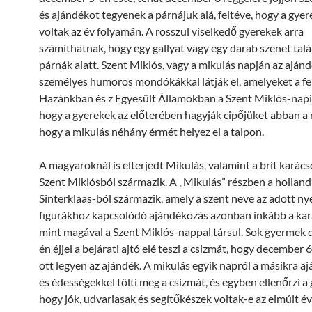
és ajándékot tegyenek a párnájuk alá, feltéve, hogy a gyer
voltak az év folyamán. A rosszul viselkedő gyerekek arra
számíthatnak, hogy egy gallyat vagy egy darab szenet talá
párnák alatt. Szent Miklós, vagy a mikulás napján az aján
személyes humoros mondókákkal látják el, amelyeket a fel
Hazánkban és z Egyesült Államokban a Szent Miklós-napi 
hogy a gyerekek az előterében hagyják cipőjüket abban a
hogy a mikulás néhány érmét helyez el a talpon.
A magyaroknál is elterjedt Mikulás, valamint a brit karác
Szent Miklósból származik. A „Mikulás” részben a holland
Sinterklaas-ból származik, amely a szent neve az adott ny
figurákhoz kapcsolódó ajándékozás azonban inkább a kar
mint magával a Szent Miklós-nappal társul. Sok gyermek
én éjjel a bejárati ajtó elé teszi a csizmát, hogy december 
ott legyen az ajándék. A mikulás egyik napról a másikra a
és édességekkel tölti meg a csizmát, és egyben ellenőrzi a
hogy jók, udvariasak és segítőkészek voltak-e az elmúlt é