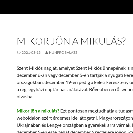
MIKOR JÖN A MIKULÁS?
2021-03-13
HUNPROBALAZS
Szent Miklós napját, amelyet Szent Miklós ünnepének is 
december 6-án vagy december 5-én tartják a nyugati ker
országokban, december 19-én pedig a keleti keresztény 
a régi egyházi naptár használatával. Bővebben erről web
olvashat.
Mikor jön a mikulás?
Ezt pontosan megtudhatja a tudas
weboldalon ezért érdemes ide látogatni. Magyarországon
Ukrajnában és Lengyelországban a gyerekek arra várnak,
december 5-én este, tehát december 6 reggelére jöjjön Sz