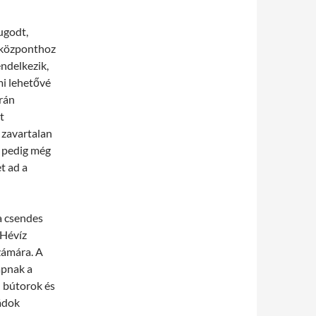
ugodt,
osközponthoz
endelkezik,
mi lehetővé
orán
t
 zavartalan
r pedig még
t ad a
 a csendes
 Hévíz
zámára. A
apnak a
n bútorok és
ládok