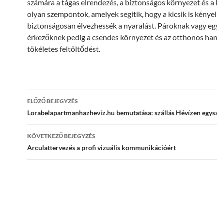
számára a tágas elrendezés, a biztonságos környezet és a
olyan szempontok, amelyek segítik, hogy a kicsik is kény
biztonságosan élvezhessék a nyaralást. Pároknak vagy eg
érkezőknek pedig a csendes környezet és az otthonos han
tökéletes feltöltődést.
Bejegyzés
ELŐZŐ BEJEGYZÉS
navigáció
Lorabelapartmanhazheviz.hu bemutatása: szállás Hévízen egy
KÖVETKEZŐ BEJEGYZÉS
Arculattervezés a profi vizuális kommunikációért