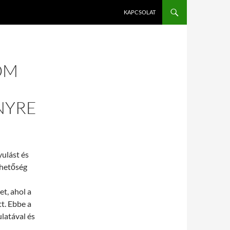
KAPCSOLAT
OM
NYRE
yulást és
ehetőség
t, ahol a
t. Ebbe a
latával és