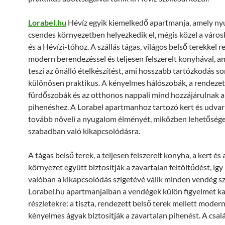
Lorabel.hu
Hévíz egyik kiemelkedő apartmanja, amely ny
csendes környezetben helyezkedik el, mégis közel a vár
és a Hévízi-tóhoz. A szállás tágas, világos belső terekkel r
modern berendezéssel és teljesen felszerelt konyhával, a
teszi az önálló ételkészítést, ami hosszabb tartózkodás s
különösen praktikus. A kényelmes hálószobák, a rendezet
fürdőszobák és az otthonos nappali mind hozzájárulnak a
pihenéshez. A Lorabel apartmanhoz tartozó kert és udva
tovább növeli a nyugalom élményét, miközben lehetősége
szabadban való kikapcsolódásra.
A tágas belső terek, a teljesen felszerelt konyha, a kert és
környezet együtt biztosítják a zavartalan feltöltődést, így
valóban a kikapcsolódás szigetévé válik minden vendég s
Lorabel.hu apartmanjaiban a vendégek külön figyelmet k
részletekre: a tiszta, rendezett belső terek mellett moder
kényelmes ágyak biztosítják a zavartalan pihenést. A csa