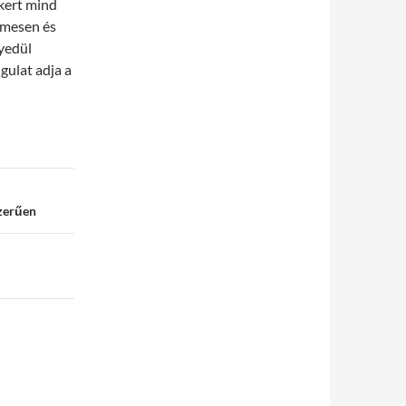
 kert mind
elmesen és
yedül
gulat adja a
szerűen