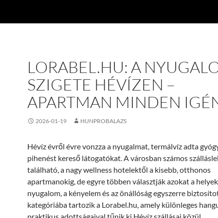
LORABEL.HU: A NYUGAL
SZIGETE HÉVÍZEN –
APARTMAN MINDEN IGÉ
2026-01-19
HUNPROBALAZS
Hévíz évről évre vonzza a nyugalmat, termálvíz adta gyóg
pihenést kereső látogatókat. A városban számos szállásl
található, a nagy wellness hotelektől a kisebb, otthonos
apartmanokig, de egyre többen választják azokat a helyeke
nyugalom, a kényelem és az önállóság egyszerre biztosítot
kategóriába tartozik a Lorabel.hu, amely különleges hangu
praktikus adottságaival tűnik ki Hévíz szállásai közül.