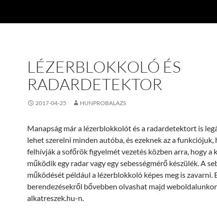
LÉZERBLOKKOLÓ ÉS
RADARDETEKTOR
2017-04-25
HUNPROBALAZS
Manapság már a lézerblokkolót és a radardetektort is legá
lehet szerelni minden autóba, és ezeknek az a funkciójuk,
felhívják a sofőrök figyelmét vezetés közben arra, hogy a
működik egy radar vagy egy sebességmérő készülék. A s
működését például a lézerblokkoló képes meg is zavarni. 
berendezésekről bővebben olvashat majd weboldalunkon
alkatreszek.hu-n.