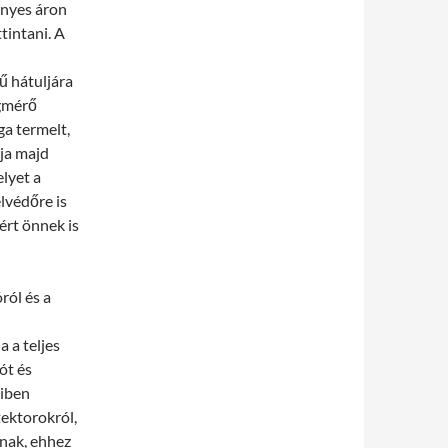
nyes áron
tintani. A
ű hátuljára
égmérő
ga termelt,
dja majd
lyet a
lvédőre is
ért önnek is
ról és a
a a teljes
ót és
yiben
tektorokról,
knak, ehhez