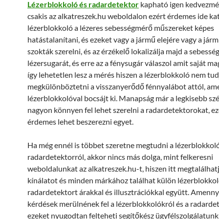
Lézerblokkoló és radardetektor
kapható igen kedvezmé
csakis az alkatreszek.hu weboldalon ezért érdemes ide kat
lézerblokkoló a lézeres sebességmérő műszereket képes
hatástalanítani, és ezeket vagy a jármű elejére vagy a járm
szokták szerelni, és az érzékelő lokalizálja majd a sebess
lézersugarát, és erre az a fénysugár válaszol amit saját ma
így lehetetlen lesz a mérés hiszen a lézerblokkoló nem tu
megkülönböztetni a visszanyerődő fénnyalábot attól, ame
lézerblokkolóval bocsájt ki. Manapság már a legkisebb szé
nagyon könnyen fel lehet szerelni a radardetektorokat, ez
érdemes lehet beszerezni egyet.
Ha még ennél is többet szeretne megtudni a lézerblokkoló
radardetektorról, akkor nincs más dolga, mint felkeresni
weboldalunkat az alkatreszek.hu-t, hiszen itt megtalálhatj
kínálatot és minden márkához találhat külön lézerblokkol
radardetektort árakkal és illusztrációkkal együtt. Amenn
kérdések merülnének fel a lézerblokkolókról és a radarde
ezeket nyugodtan felteheti segítőkész ügyfélszolgálatun