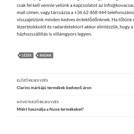
csak fel kell vennie velünk a kapcsolatot az info@kovacsa
mail címen, vagy tárcsázza a +36 62 468 444 telefonszámo
visszajelzünk minden kedves érdeklődőnknek. Ha tőlünk 
lézerblokkolót és radardetektort akkor elintézzük, hogy a
házhozszállítás is villámgyors legyen.
LÉZER
RADAR
Bejegyzés
ELŐZŐ BEJEGYZÉS
navigáció
Clarins márkájú termékek kedvező áron
KÖVETKEZŐ BEJEGYZÉS
Miért használja a Nuxe termékeket?