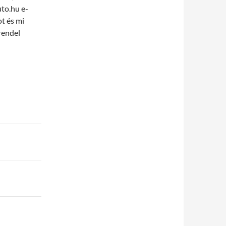
uto.hu e-
t és mi
rendel