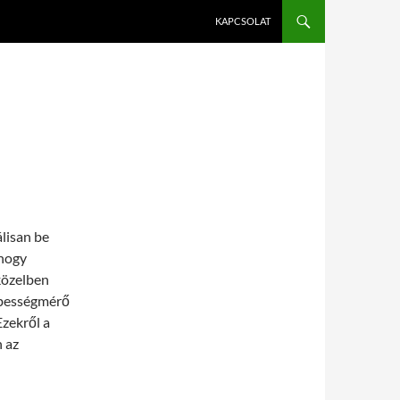
KAPCSOLAT
lisan be
 hogy
 közelben
ebességmérő
Ezekről a
 az