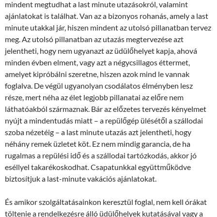
mindent megtudhat a last minute utazásokról, valamint
ajánlatokat is találhat. Van az a bizonyos rohanás, amely a last
minute utakkal jár, hiszen mindent az utolsó pillanatban tervez
meg. Az utolsó pillanatban az utazás megtervezése azt
jelentheti, hogy nem ugyanazt az üdülőhelyet kapja, ahová
minden évben elment, vagy azt a négycsillagos éttermet,
amelyet kipróbálni szeretne, hiszen azok mind le vannak
foglalva. De végül ugyanolyan csodálatos élményben lesz
része, mert néha az élet legjobb pillanatai az előre nem
láthatóakból származnak. Bár az előzetes tervezés kényelmet
nyújt a mindentudás miatt – a repülőgép ülésétől a szállodai
szoba nézetéig – a last minute utazás azt jelentheti, hogy
néhány remek üzletet köt. Ez nem mindig garancia, de ha
rugalmas a repülési idő és a szállodai tartózkodás, akkor jó
eséllyel takarékoskodhat. Csapatunkkal együttműködve
biztosítjuk a last-minute vakációs ajánlatokat.
És amikor szolgáltatásainkon keresztül foglal, nem kell órákat
töltenie a rendelkezésre álló üdülőhelyek kutatásával vagy a