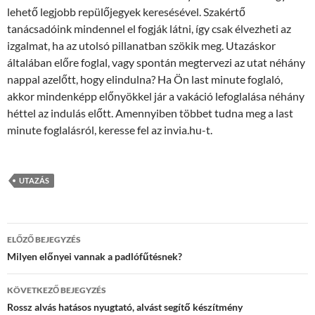
lehető legjobb repülőjegyek keresésével. Szakértő
tanácsadóink mindennel el fogják látni, így csak élvezheti az
izgalmat, ha az utolsó pillanatban szökik meg. Utazáskor
általában előre foglal, vagy spontán megtervezi az utat néhány
nappal azelőtt, hogy elindulna? Ha Ön last minute foglaló,
akkor mindenképp előnyökkel jár a vakáció lefoglalása néhány
héttel az indulás előtt. Amennyiben többet tudna meg a last
minute foglalásról, keresse fel az invia.hu-t.
UTAZÁS
Bejegyzés
ELŐZŐ BEJEGYZÉS
navigáció
Milyen előnyei vannak a padlófűtésnek?
KÖVETKEZŐ BEJEGYZÉS
Rossz alvás hatásos nyugtató, alvást segítő készítmény