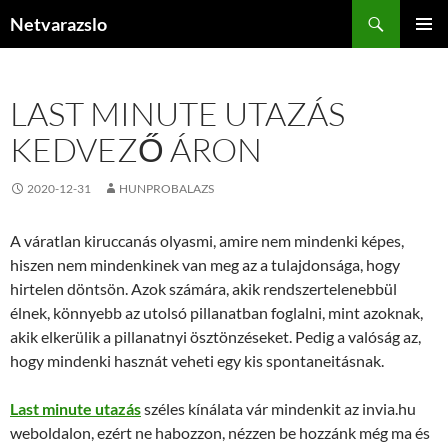
Kilépés
Keresés
Netvarazslo
a
ELSŐDL
tartalomba
MENÜ
LAST MINUTE UTAZÁS
KEDVEZŐ ÁRON
2020-12-31
HUNPROBALAZS
A váratlan kiruccanás olyasmi, amire nem mindenki képes,
hiszen nem mindenkinek van meg az a tulajdonsága, hogy
hirtelen döntsön. Azok számára, akik rendszertelenebbül
élnek, könnyebb az utolsó pillanatban foglalni, mint azoknak,
akik elkerülik a pillanatnyi ösztönzéseket. Pedig a valóság az,
hogy mindenki hasznát veheti egy kis spontaneitásnak.
Last minute utazás
széles kínálata vár mindenkit az invia.hu
weboldalon, ezért ne habozzon, nézzen be hozzánk még ma és