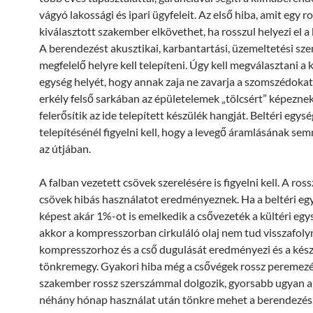
vágyó lakossági és ipari ügyfeleit. Az első hiba, amit egy r
kiválasztott szakember elkövethet, ha rosszul helyezi el a
A berendezést akusztikai, karbantartási, üzemeltetési s
megfelelő helyre kell telepíteni. Úgy kell megválasztani a k
egység helyét, hogy annak zaja ne zavarja a szomszédokat
erkély felső sarkában az épületelemek „tölcsért” képeznek
felerősítik az ide telepített készülék hangját. Beltéri egysé
telepítésénél figyelni kell, hogy a levegő áramlásának se
az útjában.
A falban vezetett csövek szerelésére is figyelni kell. A ros
csövek hibás használatot eredményeznek. Ha a beltéri e
képest akár 1%-ot is emelkedik a csővezeték a kültéri egys
akkor a kompresszorban cirkuláló olaj nem tud visszafolyn
kompresszorhoz és a cső dugulását eredményezi és a kés
tönkremegy. Gyakori hiba még a csővégek rossz peremezé
szakember rossz szerszámmal dolgozik, gyorsabb ugyan a 
néhány hónap használat után tönkre mehet a berendezés. 