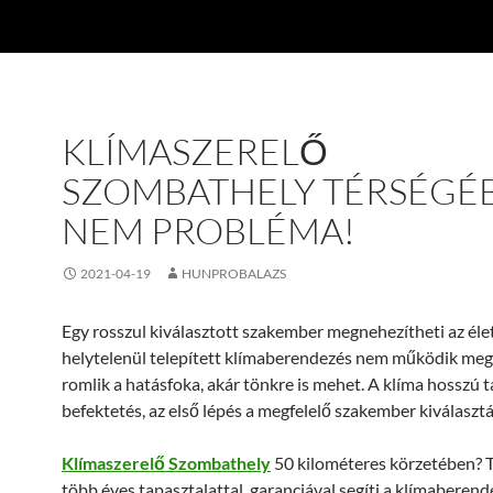
KLÍMASZERELŐ
SZOMBATHELY TÉRSÉGÉ
NEM PROBLÉMA!
2021-04-19
HUNPROBALAZS
Egy rosszul kiválasztott szakember megnehezítheti az éle
helytelenül telepített klímaberendezés nem működik meg
romlik a hatásfoka, akár tönkre is mehet. A klíma hosszú 
befektetés, az első lépés a megfelelő szakember kiválasztá
Klímaszerelő Szombathely
50 kilométeres körzetében? T
több éves tapasztalattal, garanciával segíti a klímaberen