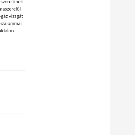
a szerelőnek
ímaszerelői
-gáz vizsgát
 bizalommal
ldalon.