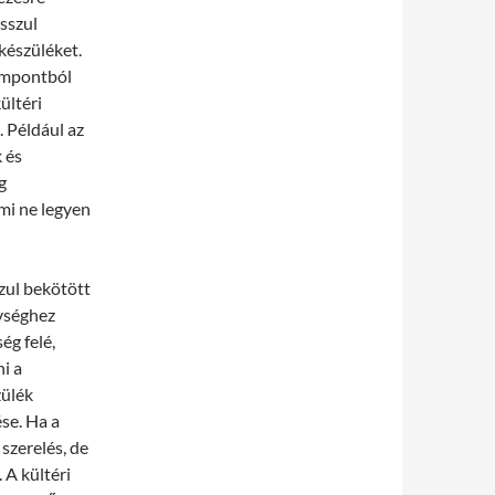
osszul
 készüléket.
zempontból
ültéri
. Például az
 és
g
mmi ne legyen
szul bekötött
gységhez
ég felé,
i a
zülék
se. Ha a
szerelés, de
A kültéri