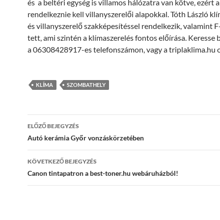
és a beltéri egység is villamos hálózatra van kötve, ezért 
rendelkeznie kell villanyszerelői alapokkal. Tóth László kl
és villanyszerelő szakképesítéssel rendelkezik, valamint F
tett, ami szintén a klímaszerelés fontos előírása. Keresse
a 06308428917-es telefonszámon, vagy a triplaklima.hu o
KLÍMA
SZOMBATHELY
Bejegyzés
ELŐZŐ BEJEGYZÉS
navigáció
Autó kerámia Győr vonzáskörzetében
KÖVETKEZŐ BEJEGYZÉS
Canon tintapatron a best-toner.hu webáruházból!