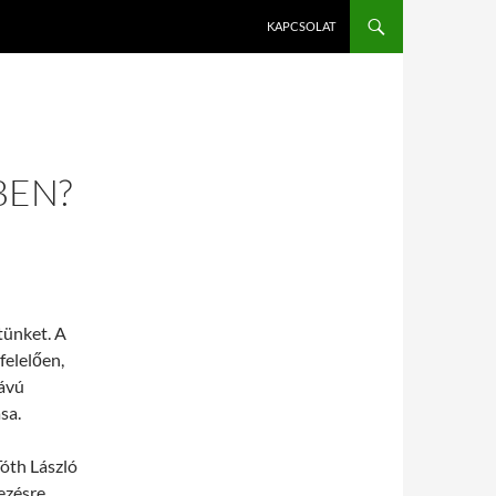
KAPCSOLAT
BEN?
tünket. A
felelően,
távú
sa.
óth László
dezésre