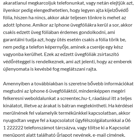
akaratlanul megkarcoljuk telefonunkat, vagy netán elejtjük azt,
ilyenkor pedig elengedhetetlen, hogy legyen ajta kijelzővédő
fólia, hiszen ha nincs, akkor akár teljesen tönkre is mehet az
adott Iphone. Amikor az Iphone üvegfóliákra kerül a sor, akkor
csakis edzett üveg fóliában érdemes gondolkodni, ami
garantálni tudja azt, hogy ütés esetén csakis a fólia törik be,
nem pedig a telefon képernyője, aminek a cseréje egy kész
vagyonba kerülhet. Ezek az edzett üvegfóliák zsírtaszító
védőréteggel is rendelkeznek, ami azt jelenti, hogy az emberek
újlenyomata is kevésbé fog meglátszani rajta.
Amennyiben a továbbiakban is szeretne bővebb információkat
megtudni az Iphone 6 üvegfóliáktól, mindenképpen megéri
felkeresni weboldalunkat a screentec.hu-t, ráadásul itt a teljes
kínálatot, illetve az árakat is bátran megtekintheti. Ha kérdései
merülnének fel valamelyik termékünkkel kapcsolatban, akkor
nyugodtan vegye fel a kapcsolatot ügyfélszolgálatunkkal a 06
1 222222 telefonszámot tárcsázva, vagy töltse ki a Kapcsolat
menüpont alatt található űrlapot nevének, e-mail címének,