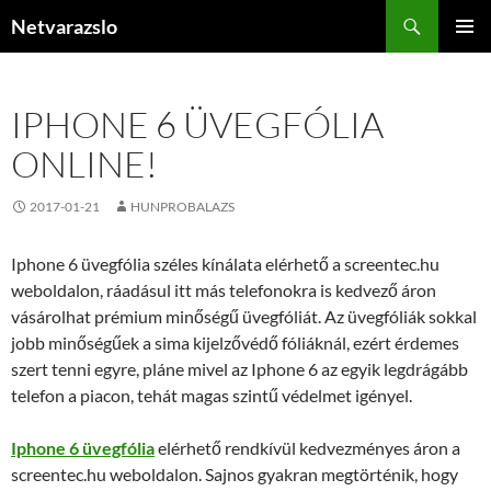
Kilépés
Keresés
Netvarazslo
a
ELSŐDL
tartalomba
MENÜ
IPHONE 6 ÜVEGFÓLIA
ONLINE!
2017-01-21
HUNPROBALAZS
Iphone 6 üvegfólia széles kínálata elérhető a screentec.hu
weboldalon, ráadásul itt más telefonokra is kedvező áron
vásárolhat prémium minőségű üvegfóliát. Az üvegfóliák sokkal
jobb minőségűek a sima kijelzővédő fóliáknál, ezért érdemes
szert tenni egyre, pláne mivel az Iphone 6 az egyik legdrágább
telefon a piacon, tehát magas szintű védelmet igényel.
Iphone 6 üvegfólia
elérhető rendkívül kedvezményes áron a
screentec.hu weboldalon. Sajnos gyakran megtörténik, hogy