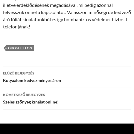
illetve érdeklődésének megadásával, mi pedig azonnal
felvesszük önnel a kapcsolatot. Válasszon minőségi de kedvező
árú fóliát kínálatunkból és így bombabiztos védelmet biztosít
telefonjának!
OKOSTELEFON
Bejegyzés
ELŐZŐ BEJEGYZÉS
navigáció
Kutyaalom kedvezményes áron
KÖVETKEZŐ BEJEGYZÉS
Széles szőnyeg kínálat online!