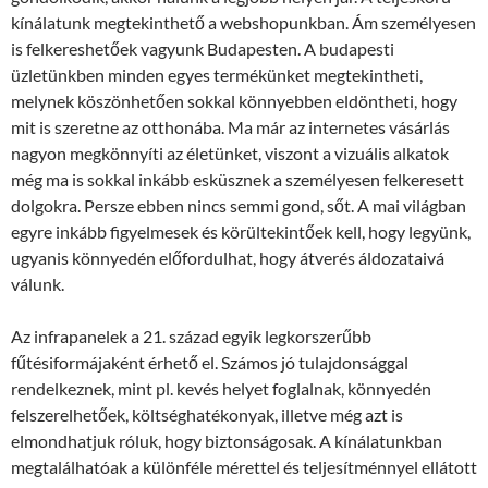
kínálatunk megtekinthető a webshopunkban. Ám személyesen
is felkereshetőek vagyunk Budapesten. A budapesti
üzletünkben minden egyes termékünket megtekintheti,
melynek köszönhetően sokkal könnyebben eldöntheti, hogy
mit is szeretne az otthonába. Ma már az internetes vásárlás
nagyon megkönnyíti az életünket, viszont a vizuális alkatok
még ma is sokkal inkább esküsznek a személyesen felkeresett
dolgokra. Persze ebben nincs semmi gond, sőt. A mai világban
egyre inkább figyelmesek és körültekintőek kell, hogy legyünk,
ugyanis könnyedén előfordulhat, hogy átverés áldozataivá
válunk.
Az infrapanelek a 21. század egyik legkorszerűbb
fűtésiformájaként érhető el. Számos jó tulajdonsággal
rendelkeznek, mint pl. kevés helyet foglalnak, könnyedén
felszerelhetőek, költséghatékonyak, illetve még azt is
elmondhatjuk róluk, hogy biztonságosak. A kínálatunkban
megtalálhatóak a különféle mérettel és teljesítménnyel ellátott