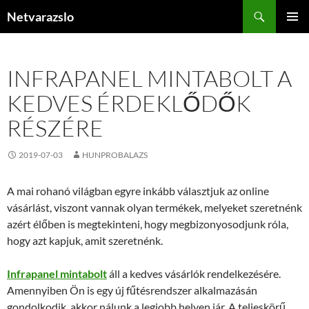
Kilépés
Keresés
Netvarazslo
a
ELSŐDL
tartalomba
MENÜ
INFRAPANEL MINTABOLT A
KEDVES ÉRDEKLŐDŐK
RÉSZÉRE
2019-07-03
HUNPROBALAZS
A mai rohanó világban egyre inkább választjuk az online
vásárlást, viszont vannak olyan termékek, melyeket szeretnénk
azért élőben is megtekinteni, hogy megbizonyosodjunk róla,
hogy azt kapjuk, amit szeretnénk.
Infrapanel mintabolt
áll a kedves vásárlók rendelkezésére.
Amennyiben Ön is egy új fűtésrendszer alkalmazásán
gondolkodik, akkor nálunk a legjobb helyen jár. A teljeskörű