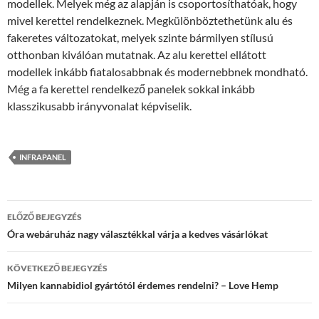
modellek. Melyek még az alapján is csoportosíthatóak, hogy
mivel kerettel rendelkeznek. Megkülönböztethetünk alu és
fakeretes változatokat, melyek szinte bármilyen stílusú
otthonban kiválóan mutatnak. Az alu kerettel ellátott
modellek inkább fiatalosabbnak és modernebbnek mondható.
Még a fa kerettel rendelkező panelek sokkal inkább
klasszikusabb irányvonalat képviselik.
INFRAPANEL
Bejegyzés
ELŐZŐ BEJEGYZÉS
navigáció
Óra webáruház nagy választékkal várja a kedves vásárlókat
KÖVETKEZŐ BEJEGYZÉS
Milyen kannabidiol gyártótól érdemes rendelni? – Love Hemp