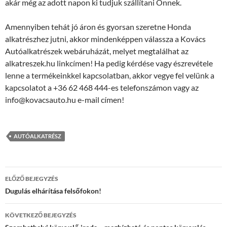
akár még az adott napon ki tudjuk szállítani Önnek.
Amennyiben tehát jó áron és gyorsan szeretne Honda
alkatrészhez jutni, akkor mindenképpen válassza a Kovács
Autóalkatrészek webáruházát, melyet megtalálhat az
alkatreszek.hu linkcímen! Ha pedig kérdése vagy észrevétele
lenne a termékeinkkel kapcsolatban, akkor vegye fel velünk a
kapcsolatot a +36 62 468 444-es telefonszámon vagy az
info@kovacsauto.hu e-mail címen!
AUTÓALKATRÉSZ
Bejegyzés
ELŐZŐ BEJEGYZÉS
navigáció
Dugulás elhárítása felsőfokon!
KÖVETKEZŐ BEJEGYZÉS