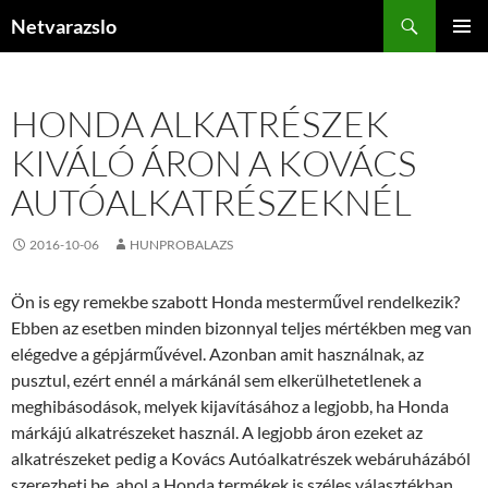
Kilépés
Keresés
Netvarazslo
a
ELSŐDL
tartalomba
MENÜ
HONDA ALKATRÉSZEK
KIVÁLÓ ÁRON A KOVÁCS
AUTÓALKATRÉSZEKNÉL
2016-10-06
HUNPROBALAZS
Ön is egy remekbe szabott Honda mesterművel rendelkezik?
Ebben az esetben minden bizonnyal teljes mértékben meg van
elégedve a gépjárművével. Azonban amit használnak, az
pusztul, ezért ennél a márkánál sem elkerülhetetlenek a
meghibásodások, melyek kijavításához a legjobb, ha Honda
márkájú alkatrészeket használ. A legjobb áron ezeket az
alkatrészeket pedig a Kovács Autóalkatrészek webáruházából
szerezheti be, ahol a Honda termékek is széles választékban