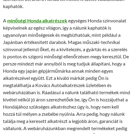
kaphatók.
A
minőségi Honda alkatrészek
egységes Honda színvonalat
képviselnek az egész világon, így a nálunk kaphatók is
ugyanolyan minőségesek és megbízhatóak, mint például a
Japánban értékesített darabok. Magas műszaki-technikai
színvonal jellemzi őket, és a kivitelezés, a gyártás és a szerelés
is pontos és szigorú minőségi ellenőrzésen megy keresztül. De
persze mindezt már annyiból is meg tudjuk állapítani, hogy a
Honda egy japán gépjárműmárka annak minden egyes
alkatrészével együtt. Ezt a kiváló márkát pedig Ön is
megtalálhatja a Kovács Autóalkatrészek üzletében és
webáruházában is. Ráadásul a nálunk található termékek mind
kivétel nélkül jó áron szerezhetőek be, így Ön is hozzájuthat a
Hondájához szükséges alkatrészhez úgy is, hogy nem kell
hozzá túl mélyen a zsebébe nyúlnia. Arra pedig, hogy nálunk
találja meg a keresett alkatrészt a legjobb áron, garanciát is
vállalunk. A webáruházunkban megrendelt termékeket pedig