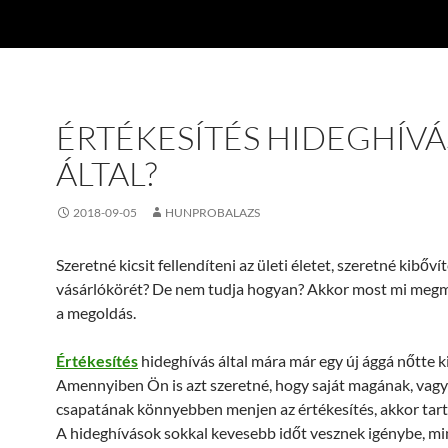
ÉRTÉKESÍTÉS HIDEGHÍVÁ
ÁLTAL?
2018-09-05
HUNPROBALAZS
Szeretné kicsit fellendíteni az ületi életet, szeretné kibővít
vásárlókörét? De nem tudja hogyan? Akkor most mi meg
a megoldás.
Értékesítés
hideghívás által mára már egy új ággá nőtte k
Amennyiben Ön is azt szeretné, hogy saját magának, vagy 
csapatának könnyebben menjen az értékesítés, akkor tart
A hideghívások sokkal kevesebb időt vesznek igénybe, m