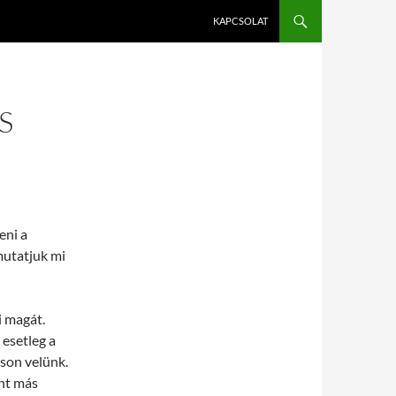
KAPCSOLAT
S
eni a
mutatjuk mi
i magát.
esetleg a
son velünk.
int más