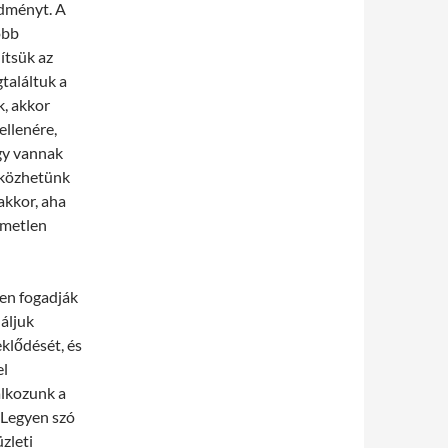
edményt. A
obb
dítsük az
találtuk a
k, akkor
ellenére,
gy vannak
tközhetünk
akkor, aha
lemetlen
en fogadják
áljuk
eklődését, és
el
alkozunk a
 Legyen szó
zleti