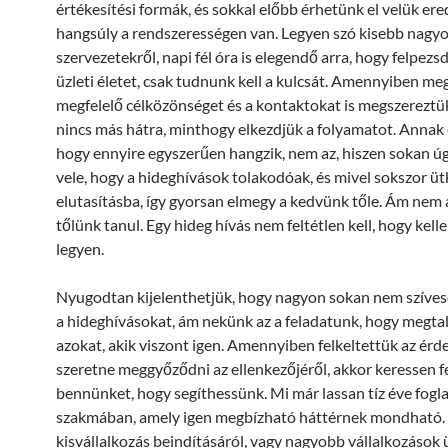
értékesítési formák, és sokkal előbb érhetünk el velük er
hangsúly a rendszerességen van. Legyen szó kisebb nagy
szervezetekről, napi fél óra is elegendő arra, hogy felpezs
üzleti életet, csak tudnunk kell a kulcsát. Amennyiben meg
megfelelő célközönséget és a kontaktokat is megszereztü
nincs más hátra, minthogy elkezdjük a folyamatot. Annak 
hogy ennyire egyszerűen hangzik, nem az, hiszen sokan ú
vele, hogy a hideghívások tolakodóak, és mivel sokszor ü
elutasításba, így gyorsan elmegy a kedvünk tőle. Ám nem 
tőlünk tanul. Egy hideg hívás nem feltétlen kell, hogy kel
legyen.
Nyugodtan kijelenthetjük, hogy nagyon sokan nem szíves
a hideghívásokat, ám nekünk az a feladatunk, hogy megtal
azokat, akik viszont igen. Amennyiben felkeltettük az érd
szeretne meggyőződni az ellenkezőjéről, akkor keressen f
bennünket, hogy segíthessünk. Mi már lassan tíz éve fogl
szakmában, amely igen megbízható háttérnek mondható.
kisvállalkozás beindításáról, vagy nagyobb vállalkozások ü