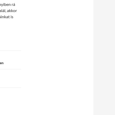
nyiben rá
lál, akkor
inkat is
ben