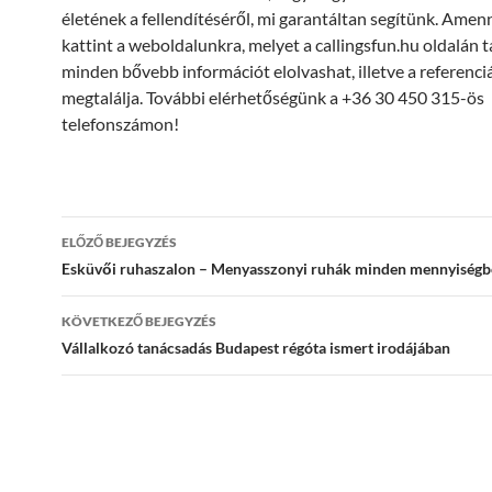
életének a fellendítéséről, mi garantáltan segítünk. Amen
kattint a weboldalunkra, melyet a callingsfun.hu oldalán ta
minden bővebb információt elolvashat, illetve a referenciá
megtalálja. További elérhetőségünk a +36 30 450 315-ös
telefonszámon!
Bejegyzés
ELŐZŐ BEJEGYZÉS
navigáció
Esküvői ruhaszalon – Menyasszonyi ruhák minden mennyiség
KÖVETKEZŐ BEJEGYZÉS
Vállalkozó tanácsadás Budapest régóta ismert irodájában