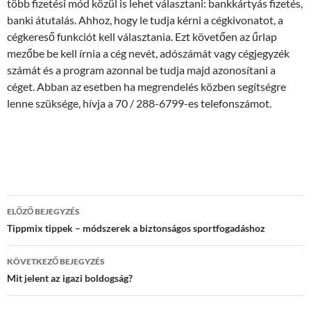
több fizetési mód közül is lehet választani: bankkártyás fizetés,
banki átutalás. Ahhoz, hogy le tudja kérni a cégkivonatot, a
cégkereső funkciót kell választania. Ezt követően az űrlap
mezőbe be kell írnia a cég nevét, adószámát vagy cégjegyzék
számát és a program azonnal be tudja majd azonosítani a
céget. Abban az esetben ha megrendelés közben segítségre
lenne szüksége, hívja a 70 / 288-6799-es telefonszámot.
Bejegyzés
ELŐZŐ BEJEGYZÉS
navigáció
Tippmix tippek – módszerek a biztonságos sportfogadáshoz
KÖVETKEZŐ BEJEGYZÉS
Mit jelent az igazi boldogság?