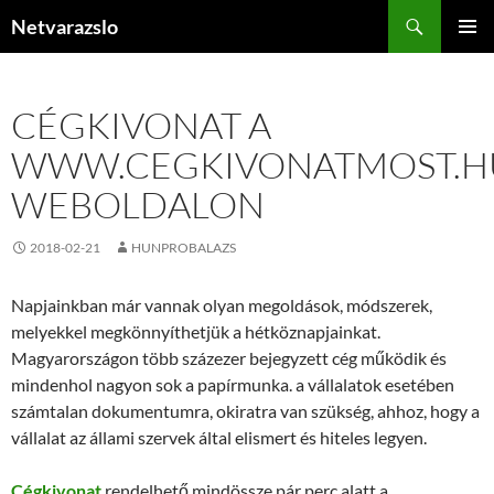
Kilépés
Keresés
Netvarazslo
a
ELSŐDL
tartalomba
MENÜ
CÉGKIVONAT A
WWW.CEGKIVONATMOST.H
WEBOLDALON
2018-02-21
HUNPROBALAZS
Napjainkban már vannak olyan megoldások, módszerek,
melyekkel megkönnyíthetjük a hétköznapjainkat.
Magyarországon több százezer bejegyzett cég működik és
mindenhol nagyon sok a papírmunka. a vállalatok esetében
számtalan dokumentumra, okiratra van szükség, ahhoz, hogy a
vállalat az állami szervek által elismert és hiteles legyen.
Cégkivonat
rendelhető mindössze pár perc alatt a