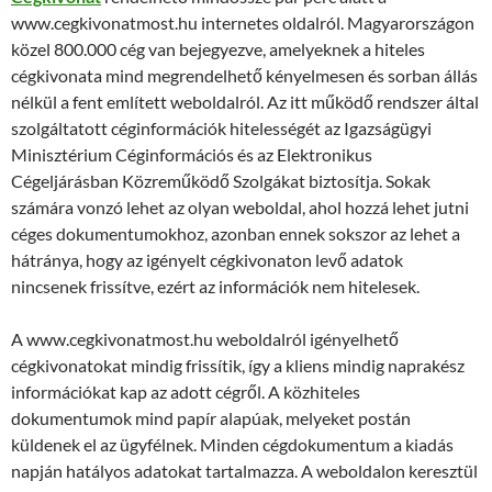
www.cegkivonatmost.hu internetes oldalról. Magyarországon
közel 800.000 cég van bejegyezve, amelyeknek a hiteles
cégkivonata mind megrendelhető kényelmesen és sorban állás
nélkül a fent említett weboldalról. Az itt működő rendszer által
szolgáltatott céginformációk hitelességét az Igazságügyi
Minisztérium Céginformációs és az Elektronikus
Cégeljárásban Közreműködő Szolgákat biztosítja. Sokak
számára vonzó lehet az olyan weboldal, ahol hozzá lehet jutni
céges dokumentumokhoz, azonban ennek sokszor az lehet a
hátránya, hogy az igényelt cégkivonaton levő adatok
nincsenek frissítve, ezért az információk nem hitelesek.
A www.cegkivonatmost.hu weboldalról igényelhető
cégkivonatokat mindig frissítik, így a kliens mindig naprakész
információkat kap az adott cégről. A közhiteles
dokumentumok mind papír alapúak, melyeket postán
küldenek el az ügyfélnek. Minden cégdokumentum a kiadás
napján hatályos adatokat tartalmazza. A weboldalon keresztül