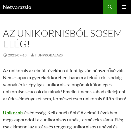
Kilépés
Keresés
Netvarazslo
a
ELSŐDL
tartalomba
MENÜ
AZ UNIKORNISBÓL SOSEM
ELÉG!
2021-07-13
HUNPROBALAZS
Az unikornis az elmúlt években újfent igazán népszerűvé vált.
Nem csupán a gyerekek körében, hanem a felnőttek is odáig
vannak érte. Egy igazi unikornis rajongónak különleges
unikornisos cuccok dukálnak! Emellett nem szabad elfelejteni
az édes élményeket sem, természetesen unikornis öltözetben!
Unikornis
és édesség. Kell ennél több? Az elmúlt években
megszaporodott az unikornisos ruhák, termékek száma. Elég
csak kimenni az utcára és rengeteg unikornisos ruhával és