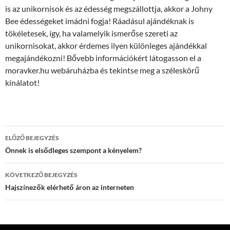
is az unikornisok és az édesség megszállottja, akkor a Johny
Bee édességeket imádni fogja! Ráadásul ajándéknak is
tökéletesek, így, ha valamelyik ismerőse szereti az
unikornisokat, akkor érdemes ilyen különleges ajándékkal
megajándékozni! Bővebb információkért látogasson el a
moravker.hu webáruházba és tekintse meg a széleskörű
kínálatot!
Bejegyzés
ELŐZŐ BEJEGYZÉS
navigáció
Önnek is elsődleges szempont a kényelem?
KÖVETKEZŐ BEJEGYZÉS
Hajszínezők elérhető áron az interneten