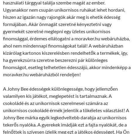
használati tárggyal találja szembe magát az ember.
Ugyanakkor nem csupán unikornisos ruhákat lehet hordani,
hiszen az igazán nagy rajongók akár meg is ehetik édesség
formájában. Akár önmagát szeretné kényeztetni vagy
gyermekét szeretné meglepni egy ízletes unikornisos
finomsággal, érdemes ellátogatni a moravker.hu webáruházba,
ahol nem mindennapi finomságokat talál! A webáruházban
kizárólag kartonos kiszerelésben rendelhetők a termékek, így,
ha gyerekzsúrra szeretne beszerezni pár különleges
finomságot, esetleg telhetetlen édesszájú, akkor mindenképp a
moravker.hu webáruházból rendeljen!
A Johny Bee édességek különlegessége, hogy jellemzően
valamilyen kis játékot, meglepetést is tartalmaznak. A
csokoládé és az unikornisok szerelmesei számára az
unikornisos csokoládé érmék jelentik a tökéletes választást! A
Johny Bee márka egyik legkedveltebb darabja az unikornisos
tekerős nyalóka. A gyerekek imádják ezt a fajta nyalókát, de a
felnőttek is szívesen ízlelik meg ezt a játékos édességet. Ha Ön