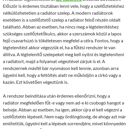
Először is érdemes tisztában lenni vele, hogy a szellőztetéshez
nélkülözhetetlen a radiátor szelep. A modern radiátorok
esetében is a szellőztető szelep a radiátor felső részén oldalt
található. Abban az esetben, ha nincs meg a légtelenítéshez
szükséges szellőztetőkulcs, akkor a szerszámok közül a lapos
fejű csavarhúzó is tökéletesen megfelel a célra. Fontos, hogy a
légtelenítést akkor végezzük el, ha a fűtési rendszer le van
állítva. A légtelenítő szelepeket meg kell nyitni és légteleníteni
a radiátort, majd a folyamat végeztével zárjuk is el. A
rendszernek másfél bár nyomáson kell lennie, azonban arra
ügyelni kell, hogy a feltöltés alatt ne működjön a cirkó vagy a
kazán. Ezt követően végeztünk is.
A rendszer beindítása után érdemes ellenőrizni, hogy a
radiátor megfelelően fűt-e vagy nem ad-e ki csobogó hangot a
belseje. Abban az esetben, ha igen, akkor újra el kell végezni a
szellőztetés lépéseit. Nem nagy ördöngösség, de ahogy azt már
említettük, ügyelni kell a lépések sorrendjére, mivel könnyedén