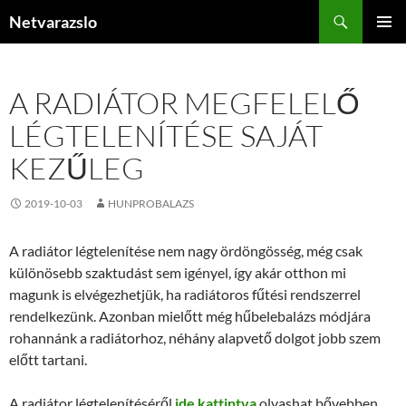
Kilépés
Keresés
Netvarazslo
a
ELSŐDL
tartalomba
MENÜ
A RADIÁTOR MEGFELELŐ
LÉGTELENÍTÉSE SAJÁT
KEZŰLEG
2019-10-03
HUNPROBALAZS
A radiátor légtelenítése nem nagy ördöngösség, még csak
különösebb szaktudást sem igényel, így akár otthon mi
magunk is elvégezhetjük, ha radiátoros fűtési rendszerrel
rendelkezünk. Azonban mielőtt még hűbelebalázs módjára
rohannánk a radiátorhoz, néhány alapvető dolgot jobb szem
előtt tartani.
A radiátor légtelenítéséről
ide kattintva
olvashat bővebben.