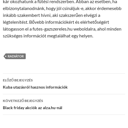
kár okozhatunk a fűtési rendszerben. Abban az esetben, ha
elbizonytalanodnánk, hogy jól csináljuk-e, akkor érdemesebb
inkább szakembert hívni, aki szakszerűen elvégzi a
légtelenítést. Bővebb információkért és elérhetőségért
látogasson el a futes-gazszereles.hu weboldalra, ahol minden
szükséges információt megtalálhat egy helyen.
RADIÁTOR
Bejegyzés
ELŐZŐ BEJEGYZÉS
navigáció
Kuba utazásról hasznos információk
KÖVETKEZŐ BEJEGYZÉS
Black friday akciók az alza.hu-nál