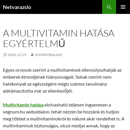
Kilépés
Keresés
Netvarazslo
a
ELSŐDL
tartalomba
MENÜ
A MULTIVITAMIN HATÁSA
EGYÉRTELMŰ
2020-12-29
HUNPROBALAZS
Egyes orvosok szerint a multivitaminok ellensúlyozhatják az
emberek étrendjének hiányosságait. Sokak szerint nem
hatékonyak az egészségére mégis számos tanulmány
alátámasztotta már az ellenkezőjét.
Multivitamin hatása
elolvasható teljesen ingyenesen a
vegnum.hu weboldalon, tehát nézzen be hozzánk és tudjon
meg többet a multivitaminokról és nálunk akár rendelhet is. A
multivitaminok biztonságos, olcsó módjai annak, hogy az