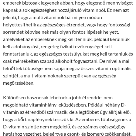
emberek biztosak legyenek abban, hogy elegendő mennyiséget
kapnak a sok egészséghez hozzájáruló vitaminból. Ez nem azt
jelenti, hogy a multivitaminok bármilyen módon
helyettesíthetik az egészséges étrendet, vagy hogy fontossági
sorrendet képviselnek más olyan fontos lépések helyett,
amelyeket az embereknek meg kell tenniük, például kerülniük
kell a dohányzást, rengeteg fizikai tevékenységet kell
fenntartaniuk, az egészséges testsúlyukat meg kell tartaniuk és
csak mérsékelten szabad alkoholt fogyasztani. De mivel a mai
felnőttek többsége nem kapja meg az összes vitamin optimális
szintjét, a multivitaminoknak szerepük van az egészség
megőrzésében.
Különösen hasznosak lehetnek a jobb étrenddel nem
megoldható vitaminhiány leküzdésében. Például néhány D-
vitamin az étrendből származik, de a legtöbbet úgy állítják elő,
hogy a bőrt napfénynek tesszük ki. Az emberek többségének a
D-vitamin szintje nem megfelelő, és ez számos egészségügyi
hatáshoz vezethet, beleértve a csont- és izomerő csökkenését,