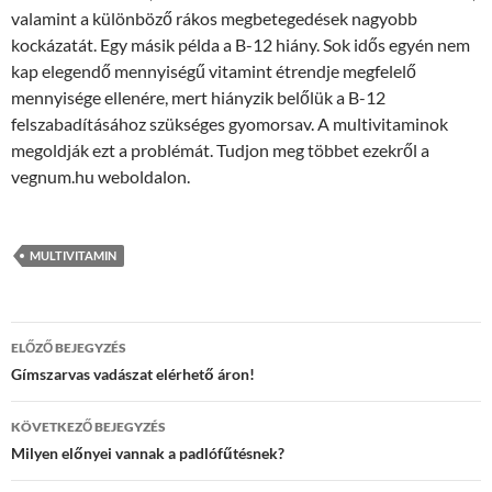
valamint a különböző rákos megbetegedések nagyobb
kockázatát. Egy másik példa a B-12 hiány. Sok idős egyén nem
kap elegendő mennyiségű vitamint étrendje megfelelő
mennyisége ellenére, mert hiányzik belőlük a B-12
felszabadításához szükséges gyomorsav. A multivitaminok
megoldják ezt a problémát. Tudjon meg többet ezekről a
vegnum.hu weboldalon.
MULTIVITAMIN
Bejegyzés
ELŐZŐ BEJEGYZÉS
navigáció
Gímszarvas vadászat elérhető áron!
KÖVETKEZŐ BEJEGYZÉS
Milyen előnyei vannak a padlófűtésnek?