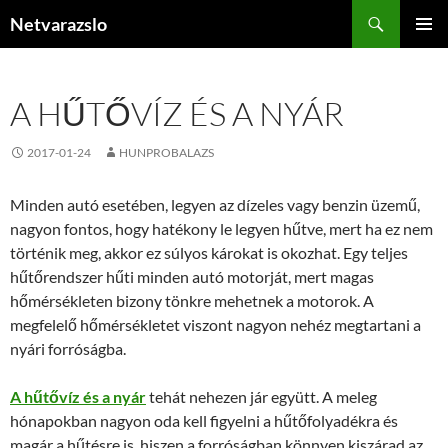
Kilépés
Keresés
Netvarazslo
a
ELSŐDL
tartalomba
MENÜ
A HŰTŐVÍZ ÉS A NYÁR
2017-01-24
HUNPROBALAZS
Minden autó esetében, legyen az dízeles vagy benzin üzemű,
nagyon fontos, hogy hatékony le legyen hűtve, mert ha ez nem
történik meg, akkor ez súlyos károkat is okozhat. Egy teljes
hűtőrendszer hűti minden autó motorját, mert magas
hőmérsékleten bizony tönkre mehetnek a motorok. A
megfelelő hőmérsékletet viszont nagyon nehéz megtartani a
nyári forróságba.
A hűtővíz és a nyár
tehát nehezen jár együtt. A meleg
hónapokban nagyon oda kell figyelni a hűtőfolyadékra és
magár a hűtésre is, hiszen a forróságban könnyen kiszárad az