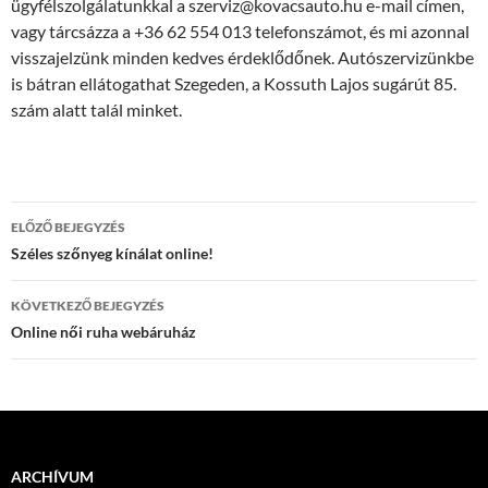
ügyfélszolgálatunkkal a szerviz@kovacsauto.hu e-mail címen,
vagy tárcsázza a +36 62 554 013 telefonszámot, és mi azonnal
visszajelzünk minden kedves érdeklődőnek. Autószervizünkbe
is bátran ellátogathat Szegeden, a Kossuth Lajos sugárút 85.
szám alatt talál minket.
Bejegyzés
ELŐZŐ BEJEGYZÉS
navigáció
Széles szőnyeg kínálat online!
KÖVETKEZŐ BEJEGYZÉS
Online női ruha webáruház
ARCHÍVUM