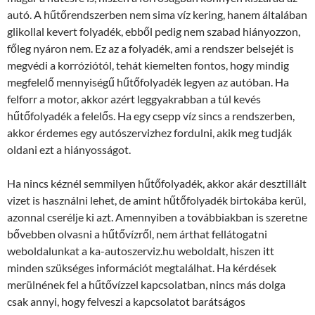
autó. A hűtőrendszerben nem sima víz kering, hanem általában
glikollal kevert folyadék, ebből pedig nem szabad hiányozzon,
főleg nyáron nem. Ez az a folyadék, ami a rendszer belsejét is
megvédi a korróziótól, tehát kiemelten fontos, hogy mindig
megfelelő mennyiségű hűtőfolyadék legyen az autóban. Ha
felforr a motor, akkor azért leggyakrabban a túl kevés
hűtőfolyadék a felelős. Ha egy csepp víz sincs a rendszerben,
akkor érdemes egy autószervizhez fordulni, akik meg tudják
oldani ezt a hiányosságot.
Ha nincs kéznél semmilyen hűtőfolyadék, akkor akár desztillált
vizet is használni lehet, de amint hűtőfolyadék birtokába kerül,
azonnal cserélje ki azt. Amennyiben a továbbiakban is szeretne
bővebben olvasni a hűtővízről, nem árthat fellátogatni
weboldalunkat a ka-autoszerviz.hu weboldalt, hiszen itt
minden szükséges információt megtalálhat. Ha kérdések
merülnének fel a hűtővízzel kapcsolatban, nincs más dolga
csak annyi, hogy felveszi a kapcsolatot barátságos